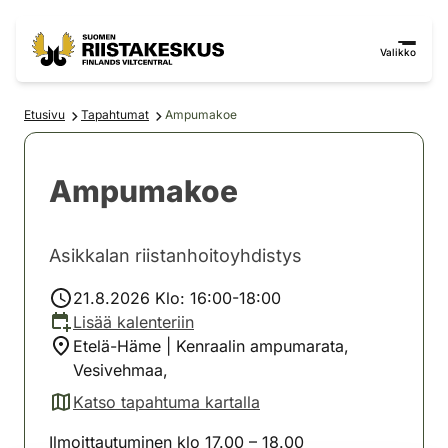
Siirry sisältöön
Siirry sivustokarttaan
Valikko
Etusivu
Tapahtumat
Ampumakoe
Ampumakoe
Asikkalan riistanhoitoyhdistys
21.8.2026 Klo: 16:00-18:00
Lisää kalenteriin
Etelä-Häme | Kenraalin ampumarata,
Vesivehmaa,
Katso tapahtuma kartalla
(avautuu uuteen välilehteen)
Ilmoittautuminen klo 17.00 – 18.00