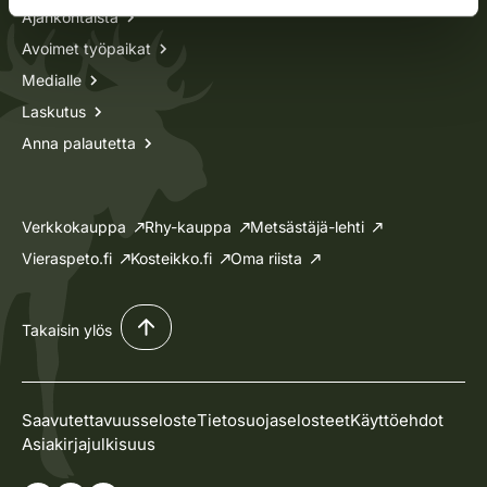
Ajankohtaista
Avoimet työpaikat
Medialle
Laskutus
Anna palautetta
Verkkokauppa
Rhy-kauppa
Metsästäjä-lehti
Vieraspeto.fi
Kosteikko.fi
Oma riista
Takaisin ylös
Saavutettavuusseloste
Tietosuojaselosteet
Käyttöehdot
Asiakirjajulkisuus