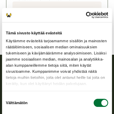
Asikkalan riistanhoitoyhdistys
Etelä-Häme
asikkala@rhy.riista.fi
Tämä sivusto käyttää evästeitä
Käytämme evästeitä tarjoamamme sisällön ja mainosten
räätälöimiseen, sosiaalisen median ominaisuuksien
tukemiseen ja kävijämäärämme analysoimiseen. Lisäksi
jaamme sosiaalisen median, mainosalan ja analytiikka-
alan kumppaneillemme tietoja siitä, miten käytät
sivustoamme. Kumppanimme voivat yhdistää näitä
Suomen riistakeskus
tietoja muihin tietoihin, joita olet antanut heille tai joita on
kerätty, kun olet käyttänyt heidän palvelujaan.
Suomen riistakeskus edistää kestävää riistataloutta, tukee
riistanhoitoyhdistysten toimintaa ja huolehtii riistapolitiikan
toimeenpanosta sekä vastaa sille säädetyistä julkisista
Suostumuksen
hallintotehtävistä.
Välttämätön
valinta
Tietoa meistä