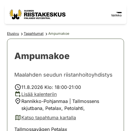
Siirry sisältöön
Siirry sivustokarttaan
Valikko
Etusivu
Tapahtumat
Ampumakoe
Ampumakoe
Maalahden seudun riistanhoitoyhdistys
11.8.2026 Klo: 18:00-21:00
Lisää kalenteriin
Rannikko-Pohjanmaa | Tallmossens
skjutbana, Petalax, Petolahti,
Katso tapahtuma kartalla
(avautuu uuteen välilehteen)
Tallmossavägen Petalax