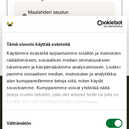
Maalahden seudun
riistanhoitoyhdistys
Rannikko-Pohjanmaa
050-5575338
malax@rhy.riista.fi
Tämä sivusto käyttää evästeitä
Käytämme evästeitä tarjoamamme sisällön ja mainosten
räätälöimiseen, sosiaalisen median ominaisuuksien
tukemiseen ja kävijämäärämme analysoimiseen. Lisäksi
jaamme sosiaalisen median, mainosalan ja analytiikka-
alan kumppaneillemme tietoja siitä, miten käytät
sivustoamme. Kumppanimme voivat yhdistää näitä
tietoja muihin tietoihin, joita olet antanut heille tai joita on
Suomen riistakeskus
kerätty, kun olet käyttänyt heidän palvelujaan.
Suomen riistakeskus edistää kestävää riistataloutta, tukee
riistanhoitoyhdistysten toimintaa ja huolehtii riistapolitiikan
Suostumuksen
toimeenpanosta sekä vastaa sille säädetyistä julkisista
Välttämätön
valinta
hallintotehtävistä.