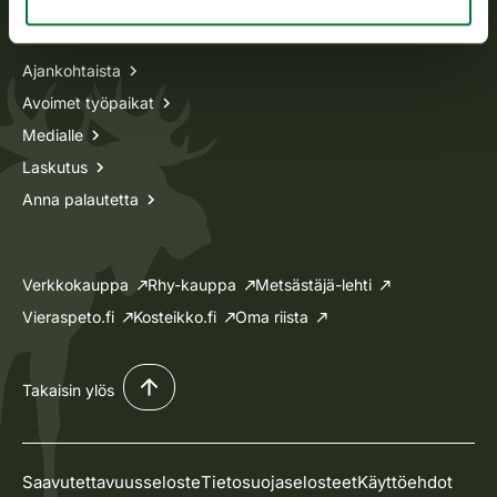
Tietoa meistä
Ajankohtaista
Avoimet työpaikat
Medialle
Laskutus
Anna palautetta
Verkkokauppa
Rhy-kauppa
Metsästäjä-lehti
Vieraspeto.fi
Kosteikko.fi
Oma riista
Takaisin ylös
Saavutettavuusseloste
Tietosuojaselosteet
Käyttöehdot