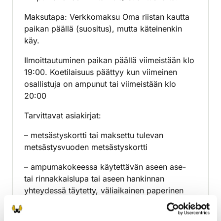
Maksutapa: Verkkomaksu Oma riistan kautta
paikan päällä (suositus), mutta käteinenkin
käy.
Ilmoittautuminen paikan päällä viimeistään klo
19:00. Koetilaisuus päättyy kun viimeinen
osallistuja on ampunut tai viimeistään klo
20:00
Tarvittavat asiakirjat:
– metsästyskortti tai maksettu tulevan
metsästysvuoden metsästyskortti
– ampumakokeessa käytettävän aseen ase-
tai rinnakkaislupa tai aseen hankinnan
yhteydessä täytetty, väliaikainen paperinen
ase- tai rinnakkaislupa.