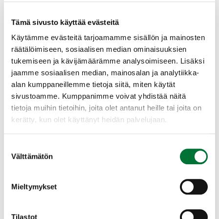
– henkilöllisyystodistus
Alle 15-vuotias ampumakokeessa
Tämä sivusto käyttää evästeitä
Käytämme evästeitä tarjoamamme sisällön ja mainosten
– Jos ampuja on alle 15 vuotta, saa hän
räätälöimiseen, sosiaalisen median ominaisuuksien
käyttää ampumakokeessa 18 vuotta
tukemiseen ja kävijämäärämme analysoimiseen. Lisäksi
täyttäneen henkilön asetta valvotusti.
jaamme sosiaalisen median, mainosalan ja analytiikka-
Koetilaisuudessa mahdollista suorittaa myös
alan kumppaneillemme tietoja siitä, miten käytät
jousiampumakoe
sivustoamme. Kumppanimme voivat yhdistää näitä
tietoja muihin tietoihin, joita olet antanut heille tai joita on
Paikka: Reserviläisten ampumarata
kerätty, kun olet käyttänyt heidän palvelujaan.
Voitoistentie 70, 29200 Harjavalta
Suostumuksen
Välttämätön
Harjavallan riistanhoitoyhdistys
valinta
Satakunta
harjavalta@rhy.riista.fi
Mieltymykset
Tilastot