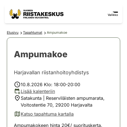
Siirry sisältöön
Siirry sivustokarttaan
Valikko
Etusivu
Tapahtumat
Ampumakoe
Ampumakoe
Harjavallan riistanhoitoyhdistys
10.8.2026 Klo: 18:00-20:00
Lisää kalenteriin
Satakunta | Reserviläisten ampumarata,
Voitostentie 70, 29200 Harjavalta
Katso tapahtuma kartalla
(avautuu uuteen välilehteen)
Ampumakokeen hinta 20€/ suorituskerta.