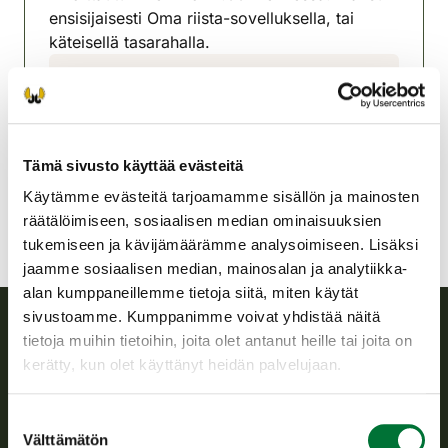
ensisijaisesti Oma riista-sovelluksella, tai
käteisellä tasarahalla.
Konneveden riistanhoitoyhdistys
Keski-Suomi
0408242473
konnevesi@rhy.riista.fi
Tämä sivusto käyttää evästeitä
Käytämme evästeitä tarjoamamme sisällön ja mainosten
räätälöimiseen, sosiaalisen median ominaisuuksien
tukemiseen ja kävijämäärämme analysoimiseen. Lisäksi
jaamme sosiaalisen median, mainosalan ja analytiikka-
alan kumppaneillemme tietoja siitä, miten käytät
sivustoamme. Kumppanimme voivat yhdistää näitä
tietoja muihin tietoihin, joita olet antanut heille tai joita on
Suomen riistakeskus
kerätty, kun olet käyttänyt heidän palvelujaan.
Suomen riistakeskus edistää kestävää riistataloutta, tukee
Suostumuksen
riistanhoitoyhdistysten toimintaa ja huolehtii riistapolitiikan
Välttämätön
valinta
toimeenpanosta sekä vastaa sille säädetyistä julkisista