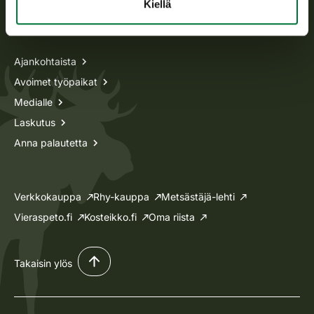
Kiellä
Tietoa meistä
Ajankohtaista
Avoimet työpaikat
Medialle
Laskutus
Anna palautetta
Verkkokauppa
Rhy-kauppa
Metsästäjä-lehti
Vieraspeto.fi
Kosteikko.fi
Oma riista
Takaisin ylös