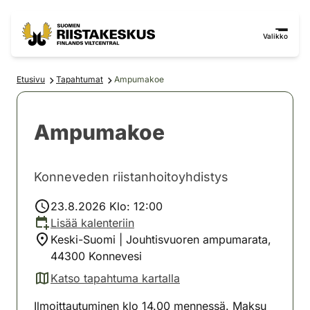
Siirry sisältöön
Siirry sivustokarttaan
Valikko
Etusivu
Tapahtumat
Ampumakoe
Ampumakoe
Konneveden riistanhoitoyhdistys
23.8.2026 Klo: 12:00
Lisää kalenteriin
Keski-Suomi | Jouhtisvuoren ampumarata,
44300 Konnevesi
Katso tapahtuma kartalla
(avautuu uuteen välilehteen)
Ilmoittautuminen klo 14.00 mennessä. Maksu