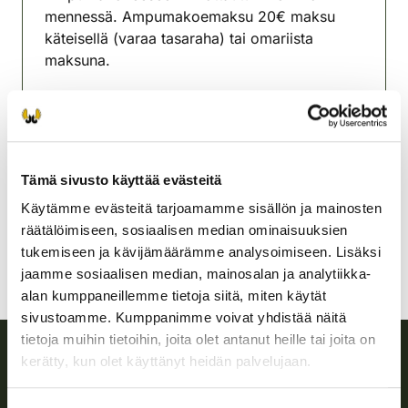
mennessä. Ampumakoemaksu 20€ maksu
käteisellä (varaa tasaraha) tai omariista
maksuna.
Lisätietoja Antti Hiltunen 0453307331
Outokummun riistanhoitoyhdistys
Pohjois-Karjala
Tämä sivusto käyttää evästeitä
0453307331
outokumpu@rhy.riista.fi
Käytämme evästeitä tarjoamamme sisällön ja mainosten
räätälöimiseen, sosiaalisen median ominaisuuksien
tukemiseen ja kävijämäärämme analysoimiseen. Lisäksi
jaamme sosiaalisen median, mainosalan ja analytiikka-
alan kumppaneillemme tietoja siitä, miten käytät
sivustoamme. Kumppanimme voivat yhdistää näitä
tietoja muihin tietoihin, joita olet antanut heille tai joita on
kerätty, kun olet käyttänyt heidän palvelujaan.
Suomen riistakeskus