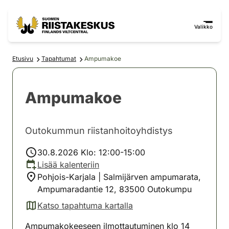
Siirry sisältöön
Siirry sivustokarttaan
Valikko
Etusivu
Tapahtumat
Ampumakoe
Ampumakoe
Outokummun riistanhoitoyhdistys
30.8.2026 Klo: 12:00-15:00
Lisää kalenteriin
Pohjois-Karjala | Salmijärven ampumarata,
Ampumaradantie 12, 83500 Outokumpu
Katso tapahtuma kartalla
(avautuu uuteen välilehteen)
Ampumakokeeseen ilmottautuminen klo 14