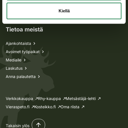
Oma riista -asiat
Kiellä
Lupa-asiat
Tietoa meistä
Ajankohtaista
Avoimet työpaikat
Medialle
Laskutus
Anna palautetta
Verkkokauppa
Rhy-kauppa
Metsästäjä-lehti
Vieraspeto.fi
Kosteikko.fi
Oma riista
Takaisin ylös