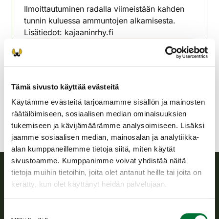
Ilmoittautuminen radalla viimeistään kahden
tunnin kuluessa ammuntojen alkamisesta.
Lisätiedot: kajaaninrhy.fi
Kajaanin riistanhoitoyhdistys
Kainuu
040 574 3719
Tämä sivusto käyttää evästeitä
kajaani@rhy.riista.fi
Käytämme evästeitä tarjoamamme sisällön ja mainosten
räätälöimiseen, sosiaalisen median ominaisuuksien
tukemiseen ja kävijämäärämme analysoimiseen. Lisäksi
jaamme sosiaalisen median, mainosalan ja analytiikka-
alan kumppaneillemme tietoja siitä, miten käytät
sivustoamme. Kumppanimme voivat yhdistää näitä
tietoja muihin tietoihin, joita olet antanut heille tai joita on
kerätty, kun olet käyttänyt heidän palvelujaan.
Suomen riistakeskus
Suomen riistakeskus edistää kestävää riistataloutta, tukee
Suostumuksen