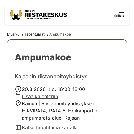
Siirry sisältöön
Siirry sivustokarttaan
Valikko
Etusivu
Tapahtumat
Ampumakoe
Ampumakoe
Kajaanin riistanhoitoyhdistys
20.8.2026 Klo: 16:00-18:00
Lisää kalenteriin
Kainuu | Riistanhoitoyhdistyksen
HIRVIRATA, RATA 6, Hoikanportin
ampumarata-alue, Kajaani
Katso tapahtuma kartalla
(avautuu uuteen välilehteen)