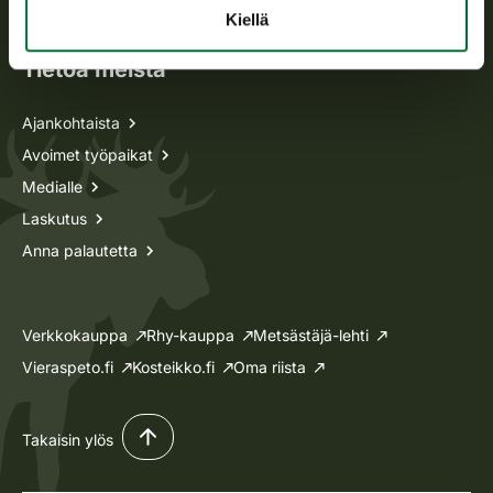
Lupa-asiat
Kiellä
Tietoa meistä
Ajankohtaista
Avoimet työpaikat
Medialle
Laskutus
Anna palautetta
Verkkokauppa
Rhy-kauppa
Metsästäjä-lehti
Vieraspeto.fi
Kosteikko.fi
Oma riista
Takaisin ylös