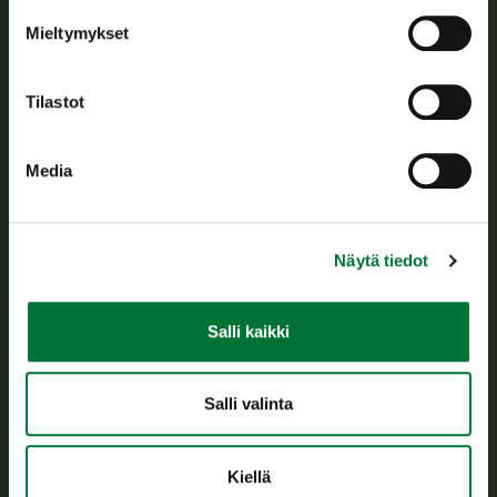
Tietoa meistä
Mieltymykset
Asiakaspalvelu
Tilastot
Avoinna arkipäivisin klo 9-15.
p. 029 431 2001
Media
asiakaspalvelu@riista.fi
Usein kysytyt kysymykset
Näytä tiedot
Kaikki yhteystiedot
Salli kaikki
Metsästyskortti-asiat
Oma riista -asiat
Salli valinta
Lupa-asiat
Kiellä
Tietoa meistä