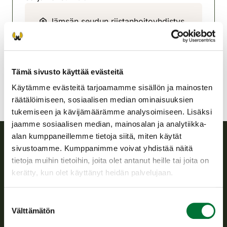
Jämsän seudun riistanhoitoyhdistys
Keski-Suomi
044-7146145
myyrypasi@gmail.com
Tämä sivusto käyttää evästeitä
Käytämme evästeitä tarjoamamme sisällön ja mainosten
räätälöimiseen, sosiaalisen median ominaisuuksien
tukemiseen ja kävijämäärämme analysoimiseen. Lisäksi
jaamme sosiaalisen median, mainosalan ja analytiikka-
alan kumppaneillemme tietoja siitä, miten käytät
sivustoamme. Kumppanimme voivat yhdistää näitä
Suomen riistakeskus
tietoja muihin tietoihin, joita olet antanut heille tai joita on
kerätty, kun olet käyttänyt heidän palvelujaan.
Suomen riistakeskus edistää kestävää riistataloutta, tukee
riistanhoitoyhdistysten toimintaa ja huolehtii riistapolitiikan
Suostumuksen
toimeenpanosta sekä vastaa sille säädetyistä julkisista
Välttämätön
valinta
hallintotehtävistä.