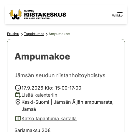
Siirry sisältöön
Siirry sivustokarttaan
Valikko
Etusivu
Tapahtumat
Ampumakoe
Ampumakoe
Jämsän seudun riistanhoitoyhdistys
17.9.2026 Klo: 15:00-17:00
Lisää kalenteriin
Keski-Suomi | Jämsän Äijän ampumarata,
Jämsä
Katso tapahtuma kartalla
(avautuu uuteen välilehteen)
Sarjamaksu 20€