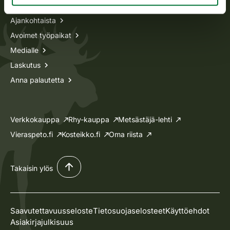
Ajankohtaista
Avoimet työpaikat
Medialle
Laskutus
Anna palautetta
Verkkokauppa
Rhy-kauppa
Metsästäjä-lehti
Vieraspeto.fi
Kosteikko.fi
Oma riista
Takaisin ylös
Saavutettavuusseloste
Tietosuojaselosteet
Käyttöehdot
Asiakirjajulkisuus