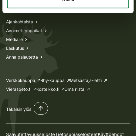
Tietoa meistä
Ajankohtaista
Avoimet työpaikat
Medialle
Laskutus
Anna palautetta
Verkkokauppa
Rhy-kauppa
Metsästäjä-lehti
Vieraspeto.fi
Kosteikko.fi
Oma riista
Takaisin ylös
Saavutettavuusseloste
Tietosuojaselosteet
Käyttöehdot