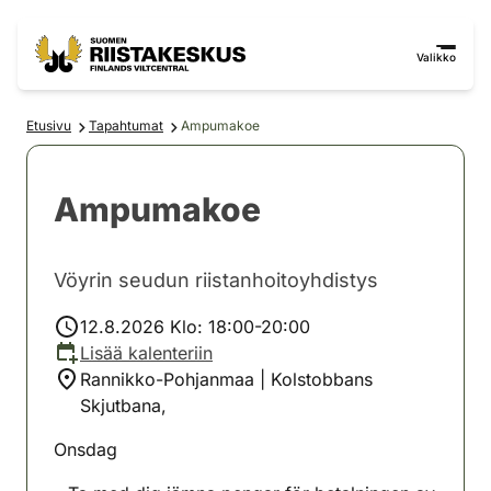
Siirry sisältöön
Siirry sivustokarttaan
Valikko
Etusivu
Tapahtumat
Ampumakoe
Ampumakoe
Vöyrin seudun riistanhoitoyhdistys
12.8.2026 Klo: 18:00-20:00
Lisää kalenteriin
Rannikko-Pohjanmaa | Kolstobbans
Skjutbana,
Onsdag