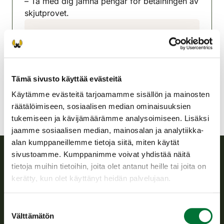
– Ta med dig jämna pengar för betalningen av
skjutprovet.
Vöyrin seudun riistanhoitoyhdistys
Rannikko-Pohjanmaa
050-309 4086
vora@rhy.riista.fi
Tämä sivusto käyttää evästeitä
Käytämme evästeitä tarjoamamme sisällön ja mainosten
räätälöimiseen, sosiaalisen median ominaisuuksien
tukemiseen ja kävijämäärämme analysoimiseen. Lisäksi
jaamme sosiaalisen median, mainosalan ja analytiikka-
alan kumppaneillemme tietoja siitä, miten käytät
sivustoamme. Kumppanimme voivat yhdistää näitä
tietoja muihin tietoihin, joita olet antanut heille tai joita on
Suomen riistakeskus
kerätty, kun olet käyttänyt heidän palvelujaan.
Suomen riistakeskus edistää kestävää riistataloutta, tukee
riistanhoitoyhdistysten toimintaa ja huolehtii riistapolitiikan
Suostumuksen
Välttämätön
toimeenpanosta sekä vastaa sille säädetyistä julkisista
valinta