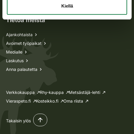
Lupa-asiat
Kiellä
Tietoa meistä
Ajankohtaista
Avoimet työpaikat
Medialle
Laskutus
Anna palautetta
Verkkokauppa
Rhy-kauppa
Metsästäjä-lehti
Vieraspeto.fi
Kosteikko.fi
Oma riista
Takaisin ylös