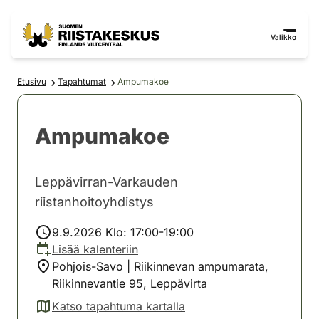
Siirry sisältöön
Siirry sivustokarttaan
Valikko
Etusivu
Tapahtumat
Ampumakoe
Ampumakoe
Leppävirran-Varkauden
riistanhoitoyhdistys
9.9.2026 Klo: 17:00-19:00
Lisää kalenteriin
Pohjois-Savo | Riikinnevan ampumarata,
Riikinnevantie 95, Leppävirta
Katso tapahtuma kartalla
(avautuu uuteen välilehteen)