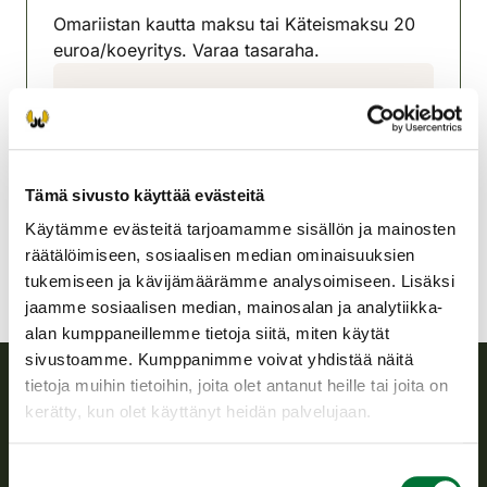
Omariistan kautta maksu tai Käteismaksu 20
euroa/koeyritys. Varaa tasaraha.
Leppävirran-Varkauden
riistanhoitoyhdistys
Pohjois-Savo
050- 407 8359
Tämä sivusto käyttää evästeitä
leppavirta-varkaus@rhy.riista.fi
Käytämme evästeitä tarjoamamme sisällön ja mainosten
räätälöimiseen, sosiaalisen median ominaisuuksien
tukemiseen ja kävijämäärämme analysoimiseen. Lisäksi
jaamme sosiaalisen median, mainosalan ja analytiikka-
alan kumppaneillemme tietoja siitä, miten käytät
sivustoamme. Kumppanimme voivat yhdistää näitä
tietoja muihin tietoihin, joita olet antanut heille tai joita on
kerätty, kun olet käyttänyt heidän palvelujaan.
Suomen riistakeskus
Suostumuksen
Suomen riistakeskus edistää kestävää riistataloutta, tukee