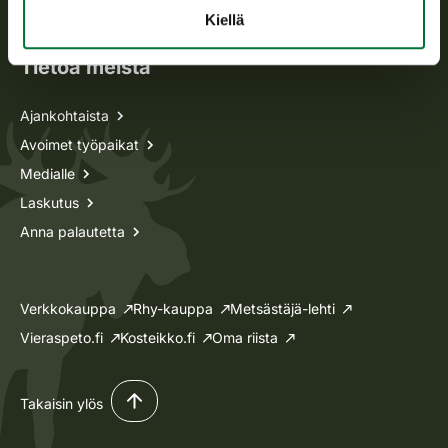
Lupa-asiat
Kiellä
Tietoa meistä
Ajankohtaista
Avoimet työpaikat
Medialle
Laskutus
Anna palautetta
Verkkokauppa
Rhy-kauppa
Metsästäjä-lehti
Vieraspeto.fi
Kosteikko.fi
Oma riista
Takaisin ylös