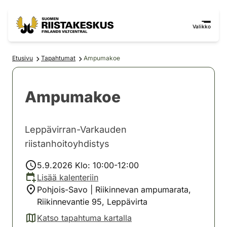
Siirry sisältöön
Siirry sivustokarttaan
Valikko
Etusivu
Tapahtumat
Ampumakoe
Ampumakoe
Leppävirran-Varkauden
riistanhoitoyhdistys
5.9.2026 Klo: 10:00-12:00
Lisää kalenteriin
Pohjois-Savo | Riikinnevan ampumarata,
Riikinnevantie 95, Leppävirta
Katso tapahtuma kartalla
(avautuu uuteen välilehteen)