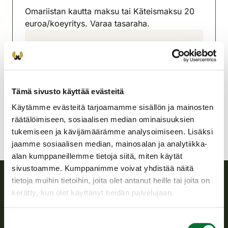
Omariistan kautta maksu tai Käteismaksu 20
euroa/koeyritys. Varaa tasaraha.
Leppävirran-Varkauden
riistanhoitoyhdistys
Pohjois-Savo
050- 407 8359
Tämä sivusto käyttää evästeitä
leppavirta-varkaus@rhy.riista.fi
Käytämme evästeitä tarjoamamme sisällön ja mainosten
räätälöimiseen, sosiaalisen median ominaisuuksien
tukemiseen ja kävijämäärämme analysoimiseen. Lisäksi
jaamme sosiaalisen median, mainosalan ja analytiikka-
alan kumppaneillemme tietoja siitä, miten käytät
sivustoamme. Kumppanimme voivat yhdistää näitä
tietoja muihin tietoihin, joita olet antanut heille tai joita on
kerätty, kun olet käyttänyt heidän palvelujaan.
Suomen riistakeskus
Suostumuksen
Suomen riistakeskus edistää kestävää riistataloutta, tukee