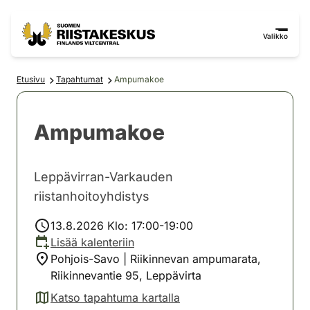
Siirry sisältöön
Siirry sivustokarttaan
Valikko
Etusivu
Tapahtumat
Ampumakoe
Ampumakoe
Leppävirran-Varkauden
riistanhoitoyhdistys
13.8.2026 Klo: 17:00-19:00
Lisää kalenteriin
Pohjois-Savo | Riikinnevan ampumarata,
Riikinnevantie 95, Leppävirta
Katso tapahtuma kartalla
(avautuu uuteen välilehteen)