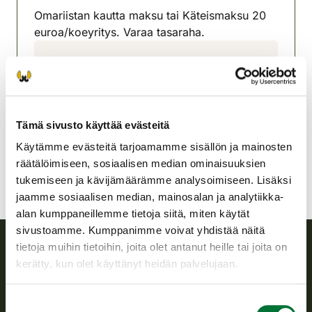
Omariistan kautta maksu tai Käteismaksu 20
euroa/koeyritys. Varaa tasaraha.
Leppävirran-Varkauden
riistanhoitoyhdistys
Pohjois-Savo
050- 407 8359
Tämä sivusto käyttää evästeitä
leppavirta-varkaus@rhy.riista.fi
Käytämme evästeitä tarjoamamme sisällön ja mainosten
räätälöimiseen, sosiaalisen median ominaisuuksien
tukemiseen ja kävijämäärämme analysoimiseen. Lisäksi
jaamme sosiaalisen median, mainosalan ja analytiikka-
alan kumppaneillemme tietoja siitä, miten käytät
sivustoamme. Kumppanimme voivat yhdistää näitä
tietoja muihin tietoihin, joita olet antanut heille tai joita on
kerätty, kun olet käyttänyt heidän palvelujaan.
Suomen riistakeskus
Suostumuksen
Suomen riistakeskus edistää kestävää riistataloutta, tukee