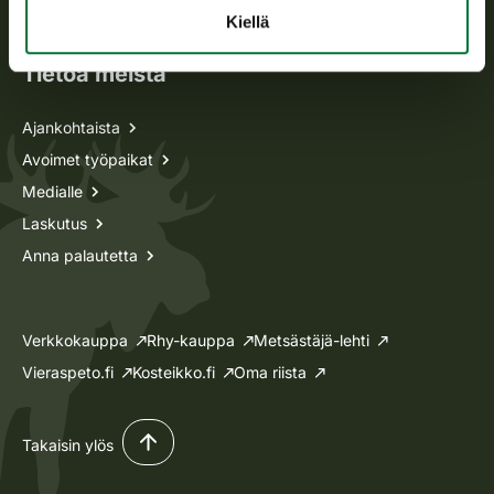
Lupa-asiat
Kiellä
Tietoa meistä
Ajankohtaista
Avoimet työpaikat
Medialle
Laskutus
Anna palautetta
Verkkokauppa
Rhy-kauppa
Metsästäjä-lehti
Vieraspeto.fi
Kosteikko.fi
Oma riista
Takaisin ylös