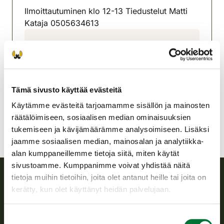
Ilmoittautuminen klo 12-13 Tiedustelut Matti
Kataja 0505634613
Pälkäneen ja Luopioisten
riistanhoitoyhdistys
Pohjois-Häme
0400 253 114
Tämä sivusto käyttää evästeitä
palkane-luopioinen@rhy.riista.fi
Käytämme evästeitä tarjoamamme sisällön ja mainosten
räätälöimiseen, sosiaalisen median ominaisuuksien
tukemiseen ja kävijämäärämme analysoimiseen. Lisäksi
jaamme sosiaalisen median, mainosalan ja analytiikka-
alan kumppaneillemme tietoja siitä, miten käytät
sivustoamme. Kumppanimme voivat yhdistää näitä
tietoja muihin tietoihin, joita olet antanut heille tai joita on
kerätty, kun olet käyttänyt heidän palvelujaan.
Suomen riistakeskus
Suostumuksen
Suomen riistakeskus edistää kestävää riistataloutta, tukee