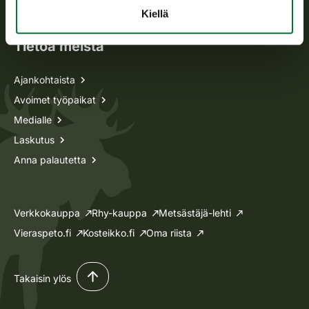
Lupa-asiat
Kiellä
Tietoa meistä
Ajankohtaista
Avoimet työpaikat
Medialle
Laskutus
Anna palautetta
Verkkokauppa
Rhy-kauppa
Metsästäjä-lehti
Vieraspeto.fi
Kosteikko.fi
Oma riista
Takaisin ylös