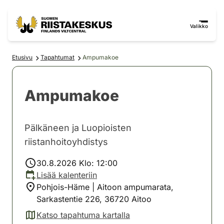
Siirry sisältöön
Siirry sivustokarttaan
Valikko
Etusivu
Tapahtumat
Ampumakoe
Ampumakoe
Pälkäneen ja Luopioisten
riistanhoitoyhdistys
30.8.2026 Klo: 12:00
Lisää kalenteriin
Pohjois-Häme | Aitoon ampumarata,
Sarkastentie 226, 36720 Aitoo
Katso tapahtuma kartalla
(avautuu uuteen välilehteen)