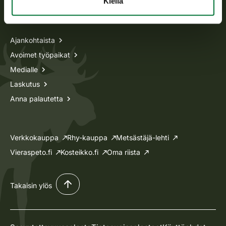
Kiellä
Tietoa meistä
Ajankohtaista
Avoimet työpaikat
Medialle
Laskutus
Anna palautetta
Verkkokauppa
Rhy-kauppa
Metsästäjä-lehti
Vieraspeto.fi
Kosteikko.fi
Oma riista
Takaisin ylös