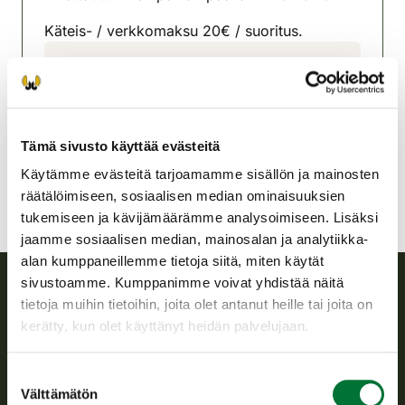
Käteis- / verkkomaksu 20€ / suoritus.
Karjalohjan riistanhoitoyhdistys
Uusimaa
044 313 7009
karjalohja@rhy.riista.fi
Tämä sivusto käyttää evästeitä
Käytämme evästeitä tarjoamamme sisällön ja mainosten
räätälöimiseen, sosiaalisen median ominaisuuksien
tukemiseen ja kävijämäärämme analysoimiseen. Lisäksi
jaamme sosiaalisen median, mainosalan ja analytiikka-
alan kumppaneillemme tietoja siitä, miten käytät
sivustoamme. Kumppanimme voivat yhdistää näitä
tietoja muihin tietoihin, joita olet antanut heille tai joita on
Suomen riistakeskus
kerätty, kun olet käyttänyt heidän palvelujaan.
Suomen riistakeskus edistää kestävää riistataloutta, tukee
Suostumuksen
riistanhoitoyhdistysten toimintaa ja huolehtii riistapolitiikan
Välttämätön
valinta
toimeenpanosta sekä vastaa sille säädetyistä julkisista