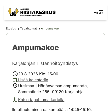
Siirry sisältöön
Siirry sivustokarttaan
Valikko
Etusivu
Tapahtumat
Ampumakoe
Ampumakoe
Karjalohjan riistanhoitoyhdistys
23.8.2026 Klo: 15:00
Lisää kalenteriin
Uusimaa | Härjänvatsan ampumarata,
Sammatintie 265, 09120 Karjalohja
Katso tapahtuma kartalla
(avautuu uuteen välilehteen)
Ilmottautuminen paikan päällä 14:45-15:10.