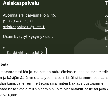
Asiakaspalvelu
T
Avoinna arkipäivisin klo 9-15.
A
p. 029 431 2001
A
asiakaspalvelu@riista.fi
M
Usein kysytyt kysymykset
L
A
Kaikki yhteystiedot
teitä
Metsästyskortti-asiat
mamme sisällön ja mainosten räätälöimiseen, sosiaalisen medi
Oma riista -asiat
n ja kävijämäärämme analysoimiseen. Lisäksi jaamme sosiaali
Lupa-asiat
alan kumppaneillemme tietoja siitä, miten käytät sivustoamme.
näitä tietoja muihin tietoihin, joita olet antanut heille tai joita 
palvelujaan.
speto.fi
Kosteikko.fi
Oma riista