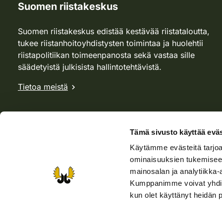
Suomen riistakeskus
Suomen riistakeskus edistää kestävää riistataloutta,
tukee riistanhoitoyhdistysten toimintaa ja huolehtii
riistapolitiikan toimeenpanosta sekä vastaa sille
säädetyistä julkisista hallintotehtävistä.
Tietoa meistä
Tämä sivusto käyttää eväs
Käytämme evästeitä tarjoa
ominaisuuksien tukemisee
mainosalan ja analytiikka-
Kumppanimme voivat yhdistää 
kun olet käyttänyt heidän 
Verkkokauppa
Rhy-kauppa
Metsästäjä-lehti
Viera