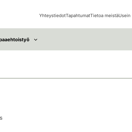
Yhteystiedot
Tapahtumat
Tietoa meistä
Usein 
paaehtoistyö
ys