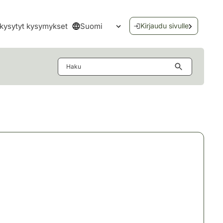
Suomi
kysytyt kysymykset
Kirjaudu sivulle
Avaa kielivalikko
Haku