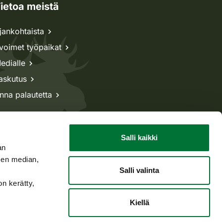
ietoa meistä
jankohtaista
voimet työpaikat
edialle
askutus
nna palautetta
Salli kaikki
an
sen median,
Salli valinta
on kerätty,
Kiellä
Takaisin ylös