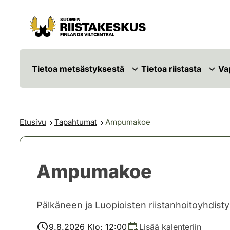
Siirry sisältöön
Siirry sivustokarttaan
Tietoa metsästyksestä
Tietoa riistasta
Va
Etusivu
Tapahtumat
Ampumakoe
Ampumakoe
Pälkäneen ja Luopioisten riistanhoitoyhdist
9.8.2026 Klo: 12:00
Lisää kalenteriin