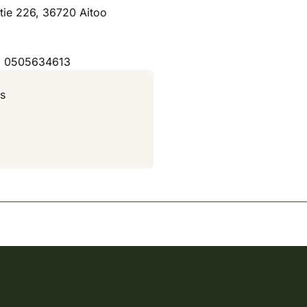
tie 226, 36720 Aitoo
aja 0505634613
ys