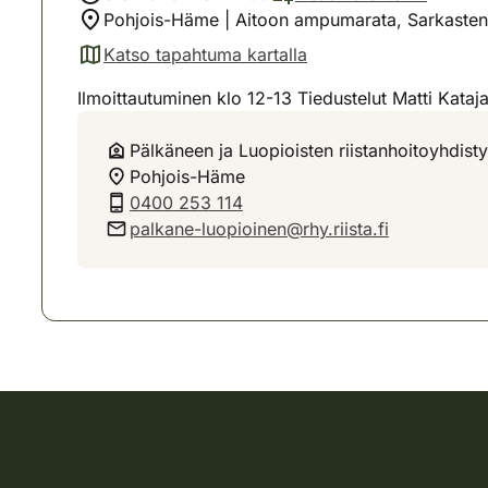
Pohjois-Häme | Aitoon ampumarata, Sarkasten
Katso tapahtuma kartalla
(avautuu uuteen välilehteen)
Ilmoittautuminen klo 12-13 Tiedustelut Matti Kat
Pälkäneen ja Luopioisten riistanhoitoyhdist
Pohjois-Häme
0400 253 114
palkane-luopioinen@rhy.riista.fi