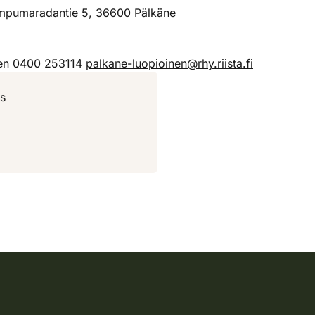
mpumaradantie 5, 36600 Pälkäne
inen 0400 253114
palkane-luopioinen@rhy.riista.fi
ys