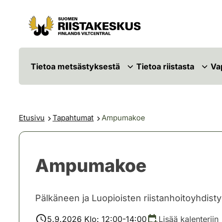
Siirry sisältöön
Siirry sivustokarttaan
Tietoa metsästyksestä
Tietoa riistasta
Va
Etusivu
Tapahtumat
Ampumakoe
Ampumakoe
Pälkäneen ja Luopioisten riistanhoitoyhdist
5.9.2026 Klo: 12:00-14:00
Lisää kalenteriin