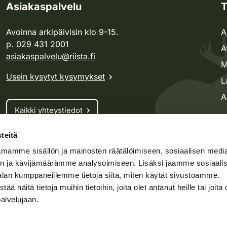
Asiakaspalvelu
T
Avoinna arkipäivisin klo 9-15.
A
p. 029 431 2001
A
asiakaspalvelu@riista.fi
M
Usein kysytyt kysymykset
L
A
Kaikki yhteystiedot
teitä
Metsästyskortti-asiat
mamme sisällön ja mainosten räätälöimiseen, sosiaalisen medi
Oma riista -asiat
n ja kävijämäärämme analysoimiseen. Lisäksi jaamme sosiaali
Lupa-asiat
alan kumppaneillemme tietoja siitä, miten käytät sivustoamme.
näitä tietoja muihin tietoihin, joita olet antanut heille tai joita 
palvelujaan.
speto.fi
Kosteikko.fi
Oma riista