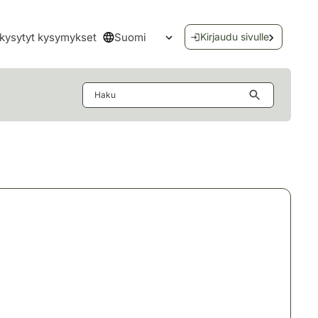
Suomi
kysytyt kysymykset
Kirjaudu sivulle
Avaa kielivalikko
Haku