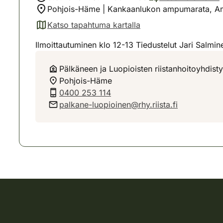
Pohjois-Häme | Kankaanlukon ampumarata, A
Katso tapahtuma kartalla
(avautuu uuteen välilehteen)
Ilmoittautuminen klo 12-13 Tiedustelut Jari Salm
Pälkäneen ja Luopioisten riistanhoitoyhdist
Pohjois-Häme
0400 253 114
palkane-luopioinen@rhy.riista.fi