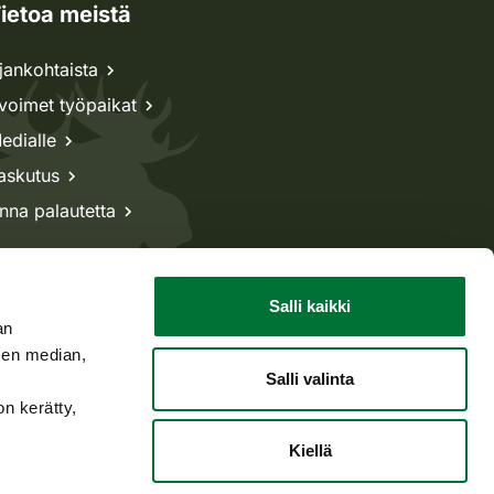
ietoa meistä
jankohtaista
voimet työpaikat
edialle
askutus
nna palautetta
Salli kaikki
an
sen median,
Salli valinta
on kerätty,
Kiellä
Takaisin ylös