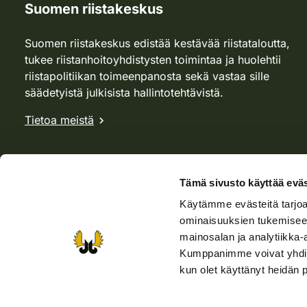
Suomen riistakeskus
Suomen riistakeskus edistää kestävää riistataloutta,
tukee riistanhoitoyhdistysten toimintaa ja huolehtii
riistapolitiikan toimeenpanosta sekä vastaa sille
säädetyistä julkisista hallintotehtävistä.
Tietoa meistä
Tämä sivusto käyttää eväs
Käytämme evästeitä tarjoa
ominaisuuksien tukemisee
mainosalan ja analytiikka-
Kumppanimme voivat yhdistää 
kun olet käyttänyt heidän 
Verkkokauppa
Rhy-kauppa
Metsästäjä-lehti
Viera