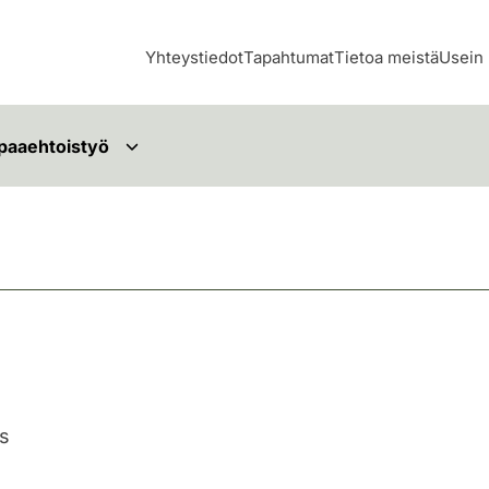
Yhteystiedot
Tapahtumat
Tietoa meistä
Usein 
paaehtoistyö
ys