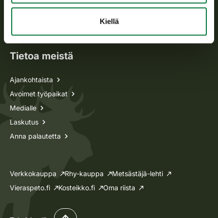
Metsästyskortti-asiat
Oma riista -asiat
Kiellä
Lupa-asiat
Tietoa meistä
Ajankohtaista
Avoimet työpaikat
Medialle
Laskutus
Anna palautetta
Verkkokauppa
Rhy-kauppa
Metsästäjä-lehti
Vieraspeto.fi
Kosteikko.fi
Oma riista