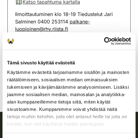
Katso tapahtuma kartalla
(avautuu uuteen välilehteen)
Ilmoittautuminen klo 18-19 Tiedustelut Jari
Salminen 0400 253114
palkane-
luopioinen@rhy.riista.fi
Pälkäneen ja Luopioisten
riistanhoitoyhdistys
Pohjois-Häme
Tämä sivusto käyttää evästeitä
0400 253 114
Käytämme evästeitä tarjoamamme sisällön ja mainosten
palkane-luopioinen@rhy.riista.fi
räätälöimiseen, sosiaalisen median ominaisuuksien
tukemiseen ja kävijämäärämme analysoimiseen. Lisäksi
jaamme sosiaalisen median, mainosalan ja analytiikka-
alan kumppaneillemme tietoja siitä, miten käytät
sivustoamme. Kumppanimme voivat yhdistää näitä
tietoja muihin tietoihin, joita olet antanut heille tai joita on
kerätty, kun olet käyttänyt heidän palvelujaan.
Suomen riistakeskus