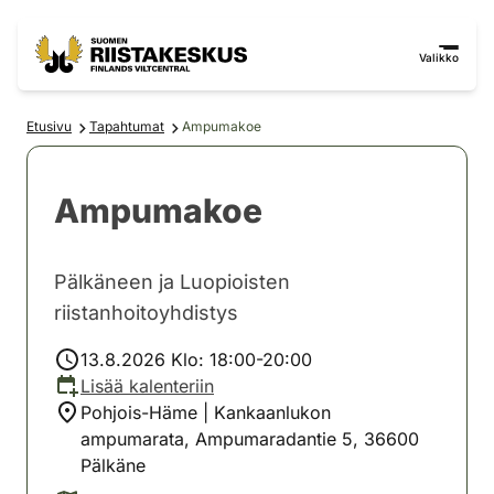
Siirry sisältöön
Siirry sivustokarttaan
Valikko
Etusivu
Tapahtumat
Ampumakoe
Ampumakoe
Pälkäneen ja Luopioisten
riistanhoitoyhdistys
13.8.2026 Klo: 18:00-20:00
Lisää kalenteriin
Pohjois-Häme | Kankaanlukon
ampumarata, Ampumaradantie 5, 36600
Pälkäne