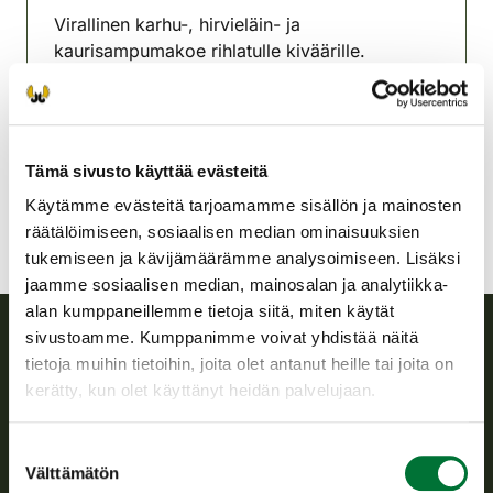
Virallinen karhu-, hirvieläin- ja
kaurisampumakoe rihlatulle kiväärille.
Hämeenkyrön-Viljakkalan
riistanhoitoyhdistys
Satakunta
Tämä sivusto käyttää evästeitä
Käytämme evästeitä tarjoamamme sisällön ja mainosten
räätälöimiseen, sosiaalisen median ominaisuuksien
tukemiseen ja kävijämäärämme analysoimiseen. Lisäksi
jaamme sosiaalisen median, mainosalan ja analytiikka-
alan kumppaneillemme tietoja siitä, miten käytät
sivustoamme. Kumppanimme voivat yhdistää näitä
tietoja muihin tietoihin, joita olet antanut heille tai joita on
Suomen riistakeskus
kerätty, kun olet käyttänyt heidän palvelujaan.
Suomen riistakeskus edistää kestävää riistataloutta, tukee
riistanhoitoyhdistysten toimintaa ja huolehtii riistapolitiikan
Suostumuksen
toimeenpanosta sekä vastaa sille säädetyistä julkisista
Välttämätön
valinta