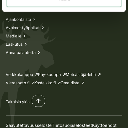
Tietoa meistä
Ajankohtaista
Avoimet työpaikat
Medialle
Laskutus
Anna palautetta
Verkkokauppa
Rhy-kauppa
Metsästäjä-lehti
Vieraspeto.fi
Kosteikko.fi
Oma riista
Takaisin ylös
Saavutettavuusseloste
Tietosuojaselosteet
Käyttöehdot