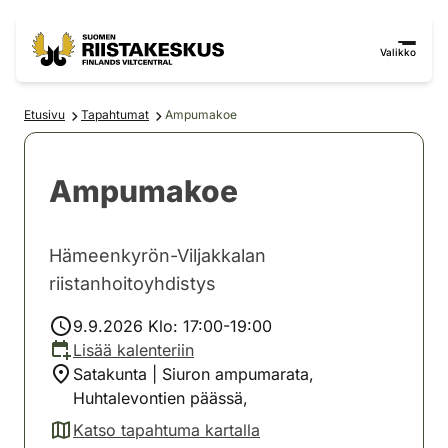
Siirry sisältöön
Siirry sivustokarttaan
Valikko
Etusivu
Tapahtumat
Ampumakoe
Ampumakoe
Hämeenkyrön-Viljakkalan
riistanhoitoyhdistys
9.9.2026 Klo: 17:00-19:00
Lisää kalenteriin
Satakunta | Siuron ampumarata,
Huhtalevontien päässä,
Katso tapahtuma kartalla
(avautuu uuteen välilehteen)