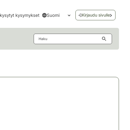
Suomi
kysytyt kysymykset
Kirjaudu sivulle
Avaa kielivalikko
Haku