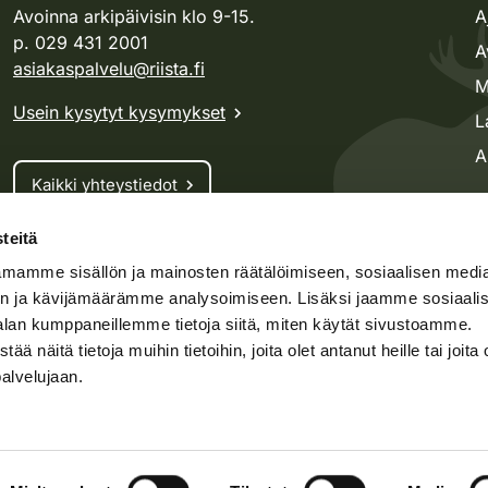
Avoinna arkipäivisin klo 9-15.
A
p. 029 431 2001
A
asiakaspalvelu@riista.fi
M
Usein kysytyt kysymykset
L
A
Kaikki yhteystiedot
teitä
Metsästyskortti-asiat
mamme sisällön ja mainosten räätälöimiseen, sosiaalisen medi
Oma riista -asiat
n ja kävijämäärämme analysoimiseen. Lisäksi jaamme sosiaali
Lupa-asiat
alan kumppaneillemme tietoja siitä, miten käytät sivustoamme.
näitä tietoja muihin tietoihin, joita olet antanut heille tai joita 
palvelujaan.
speto.fi
Kosteikko.fi
Oma riista