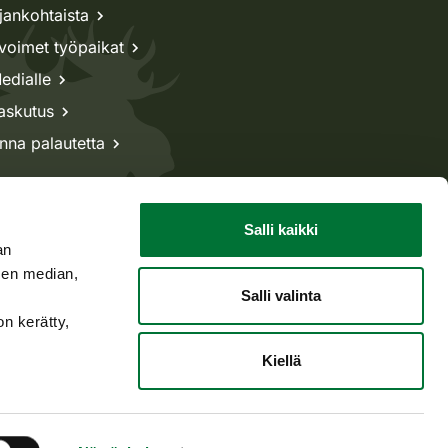
jankohtaista
voimet työpaikat
edialle
askutus
nna palautetta
Salli kaikki
an
sen median,
Salli valinta
on kerätty,
Kiellä
Takaisin ylös