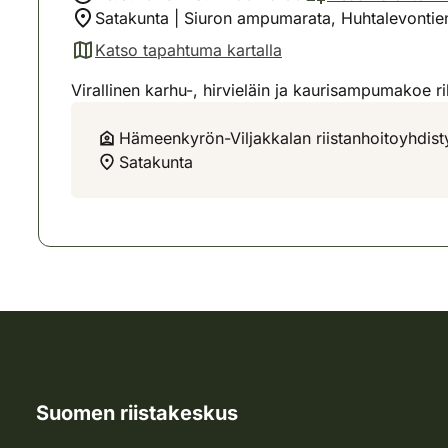
Satakunta | Siuron ampumarata, Huhtalevontie
Katso tapahtuma kartalla
(avautuu uuteen välilehteen)
Virallinen karhu-, hirvieläin ja kaurisampumakoe rihl
Hämeenkyrön-Viljakkalan riistanhoitoyhdist
Satakunta
Suomen riistakeskus