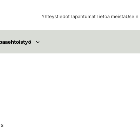
Yhteystiedot
Tapahtumat
Tietoa meistä
Usein 
paaehtoistyö
ys