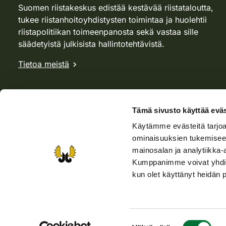
Suomen riistakeskus edistää kestävää riistataloutta,
tukee riistanhoitoyhdistysten toimintaa ja huolehtii
riistapolitiikan toimeenpanosta sekä vastaa sille
säädetyistä julkisista hallintotehtävistä.
Tietoa meistä
Tämä sivusto käyttää eväs
Käytämme evästeitä tarjoa
ominaisuuksien tukemisee
mainosalan ja analytiikka-
Kumppanimme voivat yhdistää 
kun olet käyttänyt heidän 
Verkkokauppa
Rhy-kauppa
Metsästäjä-lehti
Viera
Suostumuksen