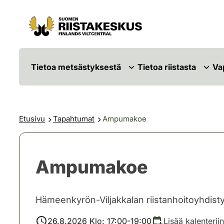
Siirry sisältöön
Siirry sivustokarttaan
Tietoa metsästyksestä
Tietoa riistasta
Va
Etusivu
Tapahtumat
Ampumakoe
Ampumakoe
Hämeenkyrön-Viljakkalan riistanhoitoyhdist
26.8.2026 Klo: 17:00-19:00
Lisää kalenteriin