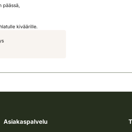
n päässä,
atulle kiväärille.
ys
Asiakaspalvelu
T