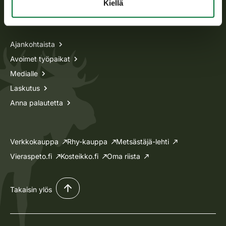
Kiellä
Tietoa meistä
Ajankohtaista
Avoimet työpaikat
Medialle
Laskutus
Anna palautetta
Verkkokauppa
Rhy-kauppa
Metsästäjä-lehti
Vieraspeto.fi
Kosteikko.fi
Oma riista
Takaisin ylös