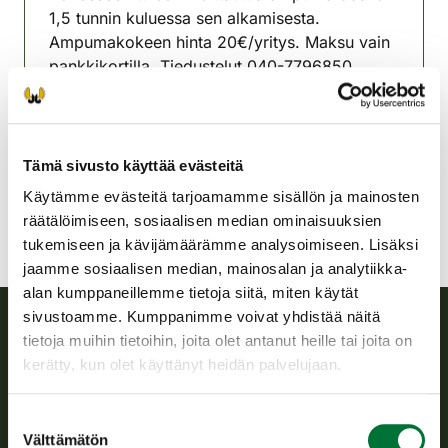
1,5 tunnin kuluessa sen alkamisesta.
Ampumakokeen hinta 20€/yritys. Maksu vain
pankkikortilla. Tiedustelut 040-7796850.
Haukiputaan riistanhoitoyhdistys
Oulu
haukipudas@rhy.riista.fi
Tämä sivusto käyttää evästeitä
Käytämme evästeitä tarjoamamme sisällön ja mainosten
räätälöimiseen, sosiaalisen median ominaisuuksien
tukemiseen ja kävijämäärämme analysoimiseen. Lisäksi
jaamme sosiaalisen median, mainosalan ja analytiikka-
alan kumppaneillemme tietoja siitä, miten käytät
sivustoamme. Kumppanimme voivat yhdistää näitä
tietoja muihin tietoihin, joita olet antanut heille tai joita on
Suomen riistakeskus
kerätty, kun olet käyttänyt heidän palvelujaan.
Suomen riistakeskus edistää kestävää riistataloutta, tukee
Suostumuksen
riistanhoitoyhdistysten toimintaa ja huolehtii riistapolitiikan
Välttämätön
valinta
toimeenpanosta sekä vastaa sille säädetyistä julkisista