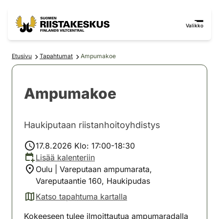
Siirry sisältöön
Siirry sivustokarttaan
Valikko
Etusivu
Tapahtumat
Ampumakoe
Ampumakoe
Haukiputaan riistanhoitoyhdistys
17.8.2026 Klo: 17:00-18:30
Lisää kalenteriin
Oulu | Vareputaan ampumarata,
Vareputaantie 160, Haukipudas
Katso tapahtuma kartalla
(avautuu uuteen välilehteen)
Kokeeseen tulee ilmoittautua ampumaradalla