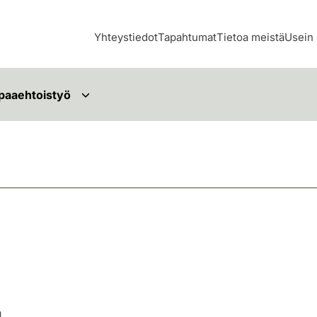
Yhteystiedot
Tapahtumat
Tietoa meistä
Usein 
paaehtoistyö
n