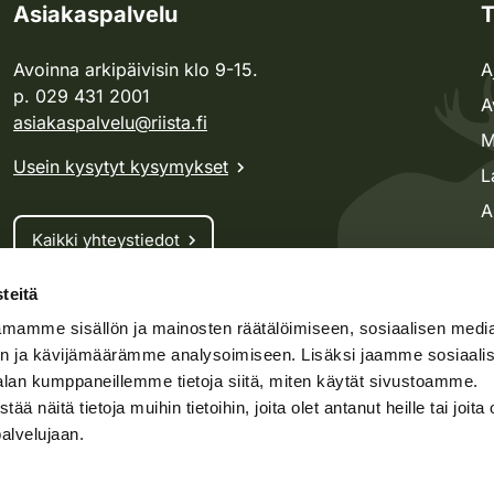
Asiakaspalvelu
T
Avoinna arkipäivisin klo 9-15.
A
p. 029 431 2001
A
asiakaspalvelu@riista.fi
M
Usein kysytyt kysymykset
L
A
Kaikki yhteystiedot
teitä
Metsästyskortti-asiat
mamme sisällön ja mainosten räätälöimiseen, sosiaalisen medi
Oma riista -asiat
n ja kävijämäärämme analysoimiseen. Lisäksi jaamme sosiaali
Lupa-asiat
alan kumppaneillemme tietoja siitä, miten käytät sivustoamme.
näitä tietoja muihin tietoihin, joita olet antanut heille tai joita 
palvelujaan.
speto.fi
Kosteikko.fi
Oma riista