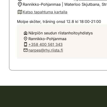
Rannikko-Pohjanmaa | Waterloo Skjutbana, S
Katso tapahtuma kartalla
(avautuu uuteen välilehteen)
Molpe sköter, träning onsd 12.8 kl 18:00-21:00
Närpiön seudun riistanhoitoyhdistys
Rannikko-Pohjanmaa
+358 400 561 343
narpes@rhy.riista.fi