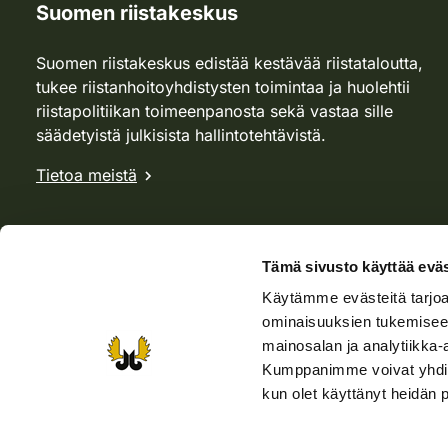
Suomen riistakeskus
Suomen riistakeskus edistää kestävää riistataloutta,
tukee riistanhoitoyhdistysten toimintaa ja huolehtii
riistapolitiikan toimeenpanosta sekä vastaa sille
säädetyistä julkisista hallintotehtävistä.
Tietoa meistä
Tämä sivusto käyttää eväs
Käytämme evästeitä tarjoa
ominaisuuksien tukemisee
mainosalan ja analytiikka-
Kumppanimme voivat yhdistää 
kun olet käyttänyt heidän 
Verkkokauppa
Rhy-kauppa
Metsästäjä-lehti
Viera