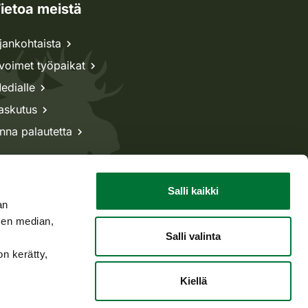
ietoa meistä
jankohtaista
voimet työpaikat
edialle
askutus
nna palautetta
Salli kaikki
an
sen median,
Salli valinta
on kerätty,
Kiellä
Takaisin ylös