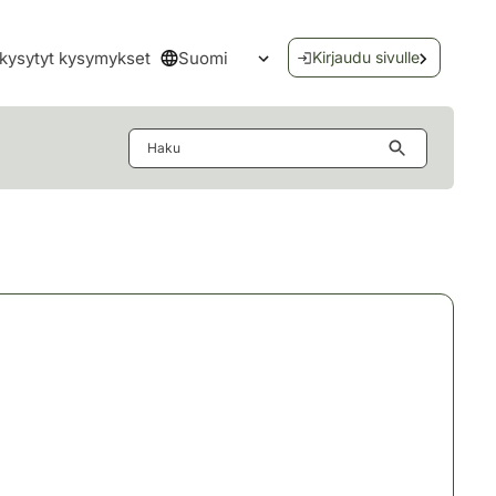
Suomi
kysytyt kysymykset
Kirjaudu sivulle
Avaa kielivalikko
Haku