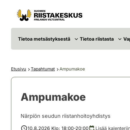
Siirry sisältöön
Siirry sivustokarttaan
Tietoa metsästyksestä
Tietoa riistasta
Va
Etusivu
Tapahtumat
Ampumakoe
Ampumakoe
Närpiön seudun riistanhoitoyhdistys
10.8.2026 Klo: 18:00-20:00
Lisää kalenterii