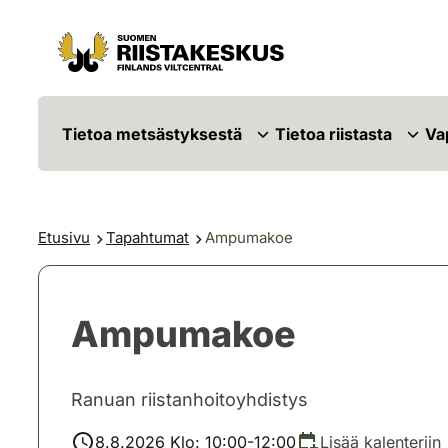
Siirry sisältöön
Siirry sivustokarttaan
Tietoa metsästyksestä
Tietoa riistasta
Va
Etusivu
Tapahtumat
Ampumakoe
Ampumakoe
Ranuan riistanhoitoyhdistys
8.8.2026 Klo: 10:00-12:00
Lisää kalenteriin