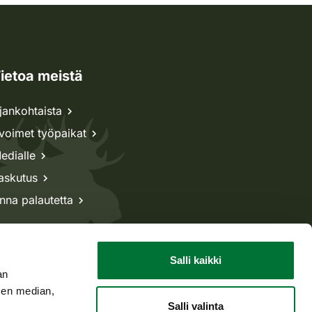
ietoa meistä
jankohtaista
voimet työpaikat
edialle
askutus
nna palautetta
Salli kaikki
an
sen median,
Salli valinta