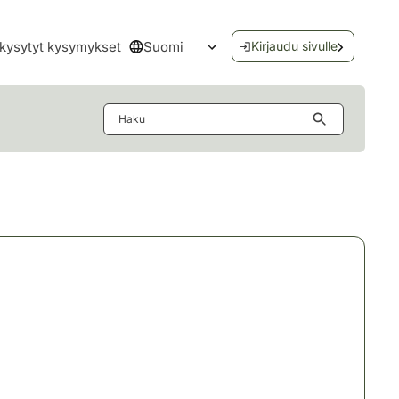
Suomi
kysytyt kysymykset
Kirjaudu sivulle
Avaa kielivalikko
Haku