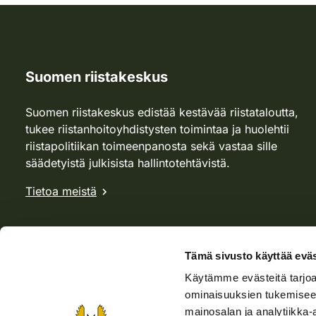
Suomen riistakeskus
Suomen riistakeskus edistää kestävää riistataloutta,
tukee riistanhoitoyhdistysten toimintaa ja huolehtii
riistapolitiikan toimeenpanosta sekä vastaa sille
säädetyistä julkisista hallintotehtävistä.
Tietoa meistä
Tämä sivusto käyttää eväs
Käytämme evästeitä tarjoa
ominaisuuksien tukemisee
mainosalan ja analytiikka-