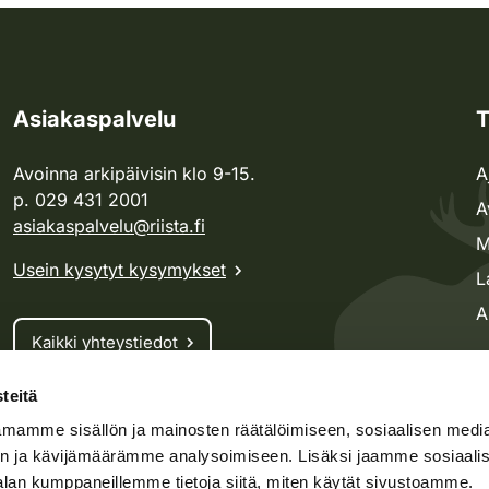
Asiakaspalvelu
T
Avoinna arkipäivisin klo 9-15.
A
p. 029 431 2001
A
asiakaspalvelu@riista.fi
M
Usein kysytyt kysymykset
L
A
Kaikki yhteystiedot
teitä
Metsästyskortti-asiat
mamme sisällön ja mainosten räätälöimiseen, sosiaalisen medi
Oma riista -asiat
n ja kävijämäärämme analysoimiseen. Lisäksi jaamme sosiaali
Lupa-asiat
alan kumppaneillemme tietoja siitä, miten käytät sivustoamme.