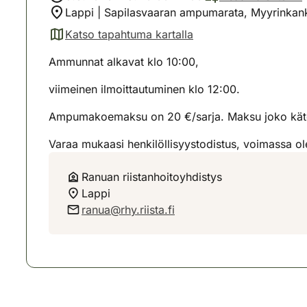
Lappi | Sapilasvaaran ampumarata, Myyrinkan
Katso tapahtuma kartalla
(avautuu uuteen välilehteen)
Ammunnat alkavat klo 10:00,
viimeinen ilmoittautuminen klo 12:00.
Ampumakoemaksu on 20 €/sarja. Maksu joko käteis
Varaa mukaasi henkilöllisyystodistus, voimassa ol
Ranuan riistanhoitoyhdistys
Lappi
ranua@rhy.riista.fi