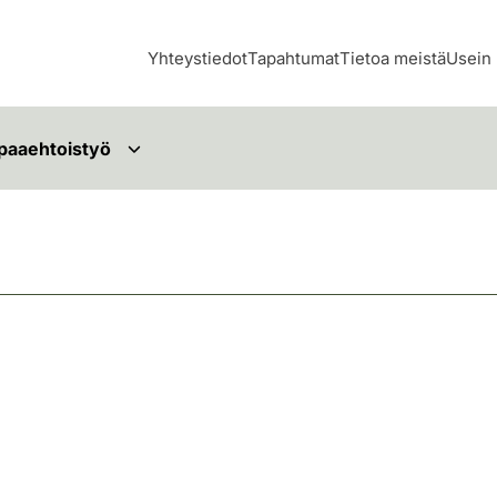
Yhteystiedot
Tapahtumat
Tietoa meistä
Usein 
paaehtoistyö