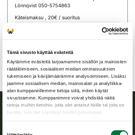
Lönnqvist 050-5754863
Käteismaksu , 20€ / suoritus
Lohjan riistanhoitoyhdistys
Uusimaa
050 575 4863
Tämä sivusto käyttää evästeitä
lohja@rhy.riista.fi
Käytämme evästeitä tarjoamamme sisällön ja mainosten
räätälöimiseen, sosiaalisen median ominaisuuksien
tukemiseen ja kävijämäärämme analysoimiseen. Lisäksi
jaamme sosiaalisen median, mainosalan ja analytiikka-
alan kumppaneillemme tietoja siitä, miten käytät
sivustoamme. Kumppanimme voivat yhdistää näitä
tietoja muihin tietoihin, joita olet antanut heille tai joita on
Suomen riistakeskus
kerätty, kun olet käyttänyt heidän palvelujaan.
Suomen riistakeskus edistää kestävää riistataloutta, tukee
Suostumuksen
riistanhoitoyhdistysten toimintaa ja huolehtii riistapolitiikan
Välttämätön