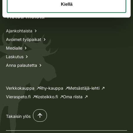
Kiellä
Tietoa meistä
Ajankohtaista
Avoimet työpaikat
Medialle
Laskutus
Anna palautetta
Verkkokauppa
Rhy-kauppa
Metsästäjä-lehti
Vieraspeto.fi
Kosteikko.fi
Oma riista
Takaisin ylös