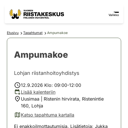
Siirry sisältöön
Siirry sivustokarttaan
Valikko
Etusivu
Tapahtumat
Ampumakoe
Ampumakoe
Lohjan riistanhoitoyhdistys
12.9.2026 Klo: 09:00-12:00
Lisää kalenteriin
Uusimaa | Ristenin hirvirata, Ristenintie
160, Lohja
Katso tapahtuma kartalla
(avautuu uuteen välilehteen)
Ei enakkoilmottautumisia. Lisätietoja: Jukka