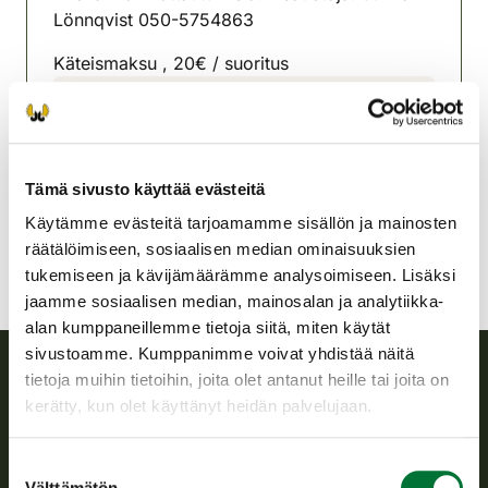
Lönnqvist 050-5754863
Käteismaksu , 20€ / suoritus
Lohjan riistanhoitoyhdistys
Uusimaa
050 575 4863
Tämä sivusto käyttää evästeitä
lohja@rhy.riista.fi
Käytämme evästeitä tarjoamamme sisällön ja mainosten
räätälöimiseen, sosiaalisen median ominaisuuksien
tukemiseen ja kävijämäärämme analysoimiseen. Lisäksi
jaamme sosiaalisen median, mainosalan ja analytiikka-
alan kumppaneillemme tietoja siitä, miten käytät
sivustoamme. Kumppanimme voivat yhdistää näitä
tietoja muihin tietoihin, joita olet antanut heille tai joita on
Suomen riistakeskus
kerätty, kun olet käyttänyt heidän palvelujaan.
Suomen riistakeskus edistää kestävää riistataloutta, tukee
Suostumuksen
riistanhoitoyhdistysten toimintaa ja huolehtii riistapolitiikan
Välttämätön