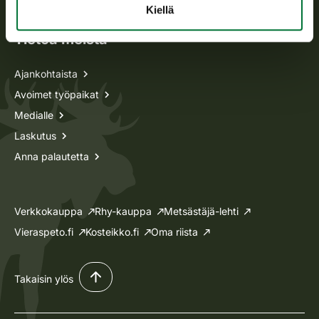
Kiellä
Tietoa meistä
Ajankohtaista
Avoimet työpaikat
Medialle
Laskutus
Anna palautetta
Verkkokauppa
Rhy-kauppa
Metsästäjä-lehti
Vieraspeto.fi
Kosteikko.fi
Oma riista
Takaisin ylös