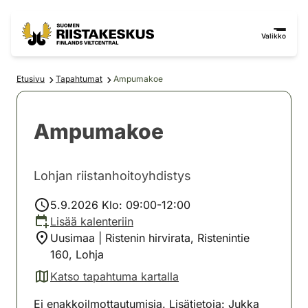
Siirry sisältöön
Siirry sivustokarttaan
Valikko
Etusivu
Tapahtumat
Ampumakoe
Ampumakoe
Lohjan riistanhoitoyhdistys
5.9.2026 Klo: 09:00-12:00
Lisää kalenteriin
Uusimaa | Ristenin hirvirata, Ristenintie
160, Lohja
Katso tapahtuma kartalla
(avautuu uuteen välilehteen)
Ei enakkoilmottautumisia. Lisätietoja: Jukka