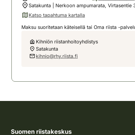
Satakunta | Nerkoon ampumarata, Virtasentie 
Katso tapahtuma kartalla
(avautuu uuteen välilehteen)
Maksu suoritetaan käteisellä tai Oma riista -palvel
Kihniön riistanhoitoyhdistys
Satakunta
kihnio@rhy.riista.fi
Suomen riistakeskus