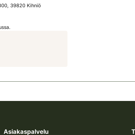
300, 39820 Kihniö
ussa.
Asiakaspalvelu
T