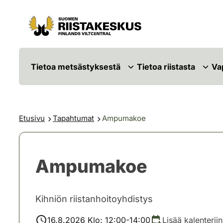
Siirry sisältöön
Siirry sivustokarttaan
Tietoa metsästyksestä
Tietoa riistasta
Va
Etusivu
Tapahtumat
Ampumakoe
Ampumakoe
Kihniön riistanhoitoyhdistys
16.8.2026 Klo: 12:00-14:00
Lisää kalenteriin