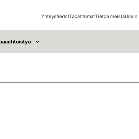
Yhteystiedot
Tapahtumat
Tietoa meistä
Usein 
paaehtoistyö