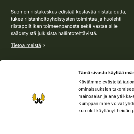
Suomen riistakeskus edistää kestävää riistataloutta,
tukee riistanhoitoyhdistysten toimintaa ja huolehtii
riistapolitiikan toimeenpanosta sekä vastaa sille
säädetyistä julkisista hallintotehtävistä.
Tietoa meistä
Tämä sivusto käyttää eväs
Käytämme evästeitä tarjoa
ominaisuuksien tukemisee
mainosalan ja analytiikka-
Kumppanimme voivat yhdistää 
kun olet käyttänyt heidän 
Verkkokauppa
Rhy-kauppa
Metsästäjä-lehti
Viera