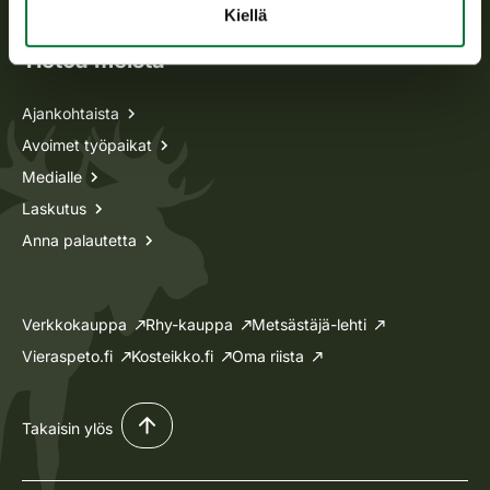
Kiellä
Tietoa meistä
Ajankohtaista
Avoimet työpaikat
Medialle
Laskutus
Anna palautetta
Verkkokauppa
Rhy-kauppa
Metsästäjä-lehti
Vieraspeto.fi
Kosteikko.fi
Oma riista
Takaisin ylös