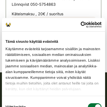
Lönnqvist 050-5754863
Käteismaksu , 20€ / suoritus
Lohjan riistanhoitoyhdistys
Uusimaa
050 575 4863
Tämä sivusto käyttää evästeitä
lohja@rhy.riista.fi
Käytämme evästeitä tarjoamamme sisällön ja mainosten
räätälöimiseen, sosiaalisen median ominaisuuksien
tukemiseen ja kävijämäärämme analysoimiseen. Lisäksi
jaamme sosiaalisen median, mainosalan ja analytiikka-
alan kumppaneillemme tietoja siitä, miten käytät
sivustoamme. Kumppanimme voivat yhdistää näitä
tietoja muihin tietoihin, joita olet antanut heille tai joita on
Suomen riistakeskus
kerätty, kun olet käyttänyt heidän palvelujaan.
Suomen riistakeskus edistää kestävää riistataloutta, tukee
Suostumuksen
riistanhoitoyhdistysten toimintaa ja huolehtii riistapolitiikan
Välttämätön