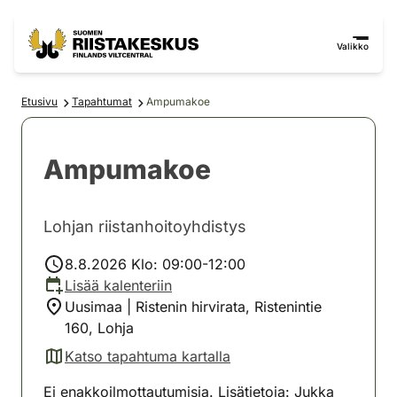
Siirry sisältöön
Siirry sivustokarttaan
Valikko
Etusivu
Tapahtumat
Ampumakoe
Ampumakoe
Lohjan riistanhoitoyhdistys
8.8.2026 Klo: 09:00-12:00
Lisää kalenteriin
Uusimaa | Ristenin hirvirata, Ristenintie
160, Lohja
Katso tapahtuma kartalla
(avautuu uuteen välilehteen)
Ei enakkoilmottautumisia. Lisätietoja: Jukka