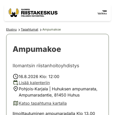
Siirry sisältöön
Siirry sivustokarttaan
Valikko
Etusivu
Tapahtumat
Ampumakoe
Ampumakoe
Ilomantsin riistanhoitoyhdistys
16.8.2026 Klo: 12:00
Lisää kalenteriin
Pohjois-Karjala | Huhuksen ampumarata,
Ampumaradantie, 81450 Huhus
Katso tapahtuma kartalla
(avautuu uuteen välilehteen)
Ilmoittautuminen ampumaradalla Klo 13.00