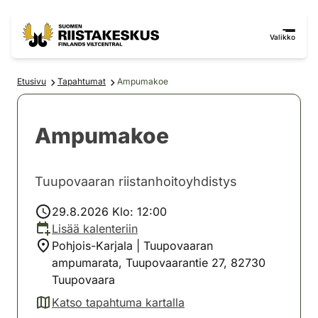
Siirry sisältöön
Siirry sivustokarttaan
Valikko
Etusivu
Tapahtumat
Ampumakoe
Ampumakoe
Tuupovaaran riistanhoitoyhdistys
29.8.2026 Klo: 12:00
Lisää kalenteriin
Pohjois-Karjala | Tuupovaaran
ampumarata, Tuupovaarantie 27, 82730
Tuupovaara
Katso tapahtuma kartalla
(avautuu uuteen välilehteen)