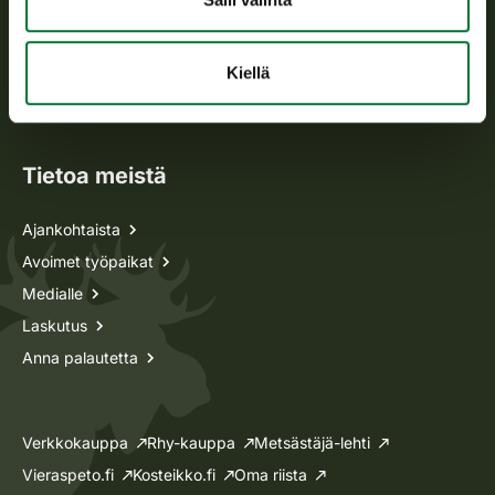
Metsästyskortti-asiat
Kiellä
Oma riista -asiat
Lupa-asiat
Tietoa meistä
Ajankohtaista
Avoimet työpaikat
Medialle
Laskutus
Anna palautetta
Verkkokauppa
Rhy-kauppa
Metsästäjä-lehti
Vieraspeto.fi
Kosteikko.fi
Oma riista