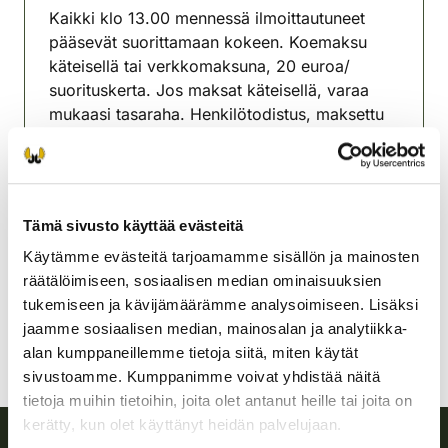
Kaikki klo 13.00 mennessä ilmoittautuneet
pääsevät suorittamaan kokeen. Koemaksu
käteisellä tai verkkomaksuna, 20 euroa/
suorituskerta. Jos maksat käteisellä, varaa
mukaasi tasaraha. Henkilötodistus, maksettu
metsästyskortti ja aseluvat mukaan.
Yhteyshenkilö 040 5672988.
Tuupovaaran riistanhoitoyhdistys
Tämä sivusto käyttää evästeitä
Pohjois-Karjala
0405672988
Käytämme evästeitä tarjoamamme sisällön ja mainosten
tuupovaara@rhy.riista.fi
räätälöimiseen, sosiaalisen median ominaisuuksien
tukemiseen ja kävijämäärämme analysoimiseen. Lisäksi
jaamme sosiaalisen median, mainosalan ja analytiikka-
alan kumppaneillemme tietoja siitä, miten käytät
sivustoamme. Kumppanimme voivat yhdistää näitä
tietoja muihin tietoihin, joita olet antanut heille tai joita on
kerätty, kun olet käyttänyt heidän palvelujaan.