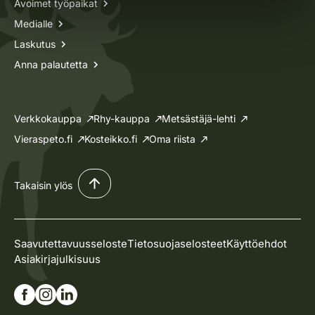
Avoimet työpaikat
Medialle
Laskutus
Anna palautetta
Verkkokauppa
Rhy-kauppa
Metsästäjä-lehti
Vieraspeto.fi
Kosteikko.fi
Oma riista
Takaisin ylös
Saavutettavuusseloste
Tietosuojaselosteet
Käyttöehdot
Asiakirjajulkisuus
Siirry Facebook-sivullemme
Siirry Instagram-sivullemme
Siirry Linkedin-sivullemme