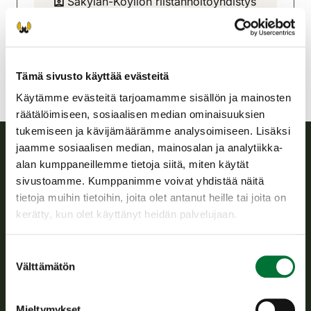
Säkylän-Köyliön riistanhoitoyhdistys
Satakunta
sakyla-koylio@rhy.riista.fi
Tämä sivusto käyttää evästeitä
Käytämme evästeitä tarjoamamme sisällön ja mainosten
räätälöimiseen, sosiaalisen median ominaisuuksien
tukemiseen ja kävijämäärämme analysoimiseen. Lisäksi
jaamme sosiaalisen median, mainosalan ja analytiikka-
alan kumppaneillemme tietoja siitä, miten käytät
Suomen riistakeskus
sivustoamme. Kumppanimme voivat yhdistää näitä
tietoja muihin tietoihin, joita olet antanut heille tai joita on
Suomen riistakeskus edistää kestävää riistataloutta, tukee
kerätty, kun olet käyttänyt heidän palvelujaan.
riistanhoitoyhdistysten toimintaa ja huolehtii riistapolitiikan
toimeenpanosta sekä vastaa sille säädetyistä julkisista
hallintotehtävistä.
Suostumuksen
Välttämätön
valinta
Tietoa meistä
Mieltymykset