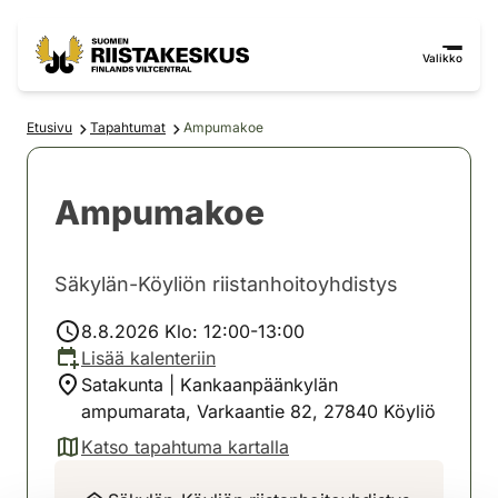
Siirry sisältöön
Siirry sivustokarttaan
Valikko
Etusivu
Tapahtumat
Ampumakoe
Ampumakoe
Säkylän-Köyliön riistanhoitoyhdistys
8.8.2026 Klo: 12:00-13:00
Lisää kalenteriin
Satakunta | Kankaanpäänkylän
ampumarata, Varkaantie 82, 27840 Köyliö
Katso tapahtuma kartalla
(avautuu uuteen välilehteen)