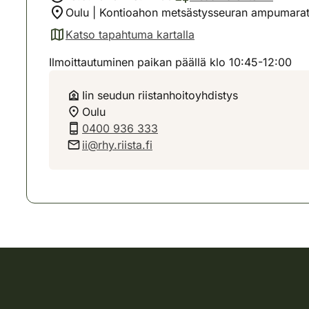
Oulu | Kontioahon metsästysseuran ampumarata
Katso tapahtuma kartalla
(avautuu uuteen välilehteen)
Ilmoittautuminen paikan päällä klo 10:45-12:00
Iin seudun riistanhoitoyhdistys
Oulu
0400 936 333
ii@rhy.riista.fi