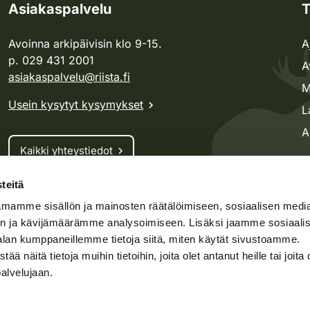
Asiakaspalvelu
T
Avoinna arkipäivisin klo 9-15.
A
p. 029 431 2001
A
asiakaspalvelu@riista.fi
M
Usein kysytyt kysymykset
L
A
Kaikki yhteystiedot
teitä
Metsästyskortti-asiat
mamme sisällön ja mainosten räätälöimiseen, sosiaalisen medi
Oma riista -asiat
n ja kävijämäärämme analysoimiseen. Lisäksi jaamme sosiaali
Lupa-asiat
alan kumppaneillemme tietoja siitä, miten käytät sivustoamme.
näitä tietoja muihin tietoihin, joita olet antanut heille tai joita 
palvelujaan.
speto.fi
Kosteikko.fi
Oma riista