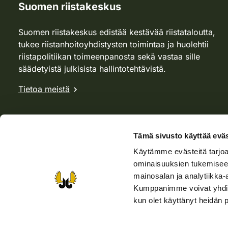
Suomen riistakeskus
Suomen riistakeskus edistää kestävää riistataloutta,
tukee riistanhoitoyhdistysten toimintaa ja huolehtii
riistapolitiikan toimeenpanosta sekä vastaa sille
säädetyistä julkisista hallintotehtävistä.
Tietoa meistä
Tämä sivusto käyttää eväs
Käytämme evästeitä tarjoa
ominaisuuksien tukemisee
mainosalan ja analytiikka-
Kumppanimme voivat yhdistää 
kun olet käyttänyt heidän 
Verkkokauppa
Rhy-kauppa
Metsästäjä-lehti
Viera