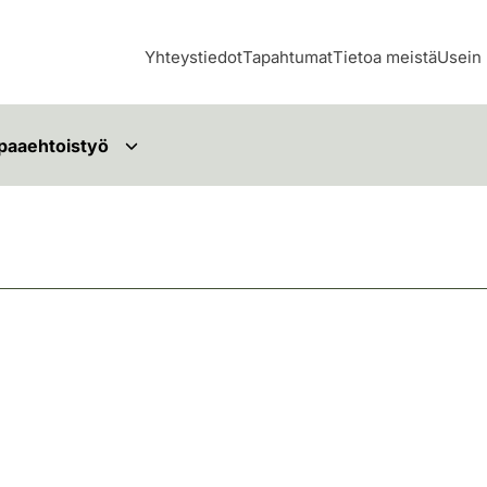
Yhteystiedot
Tapahtumat
Tietoa meistä
Usein 
paaehtoistyö