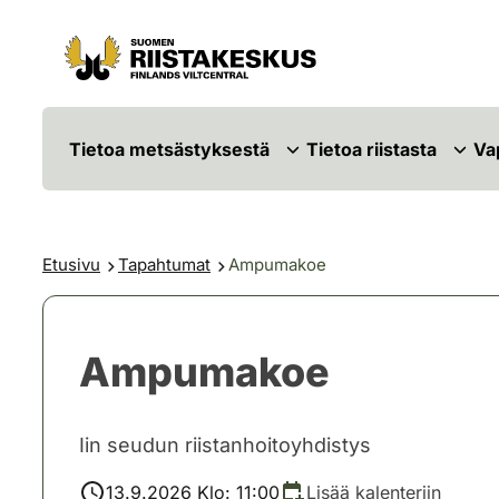
Siirry sisältöön
Siirry sivustokarttaan
Tietoa metsästyksestä
Tietoa riistasta
Va
Etusivu
Tapahtumat
Ampumakoe
Ampumakoe
Iin seudun riistanhoitoyhdistys
13.9.2026 Klo: 11:00
Lisää kalenteriin