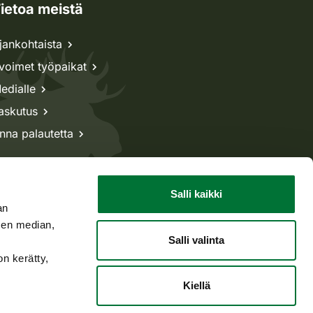
ietoa meistä
jankohtaista
voimet työpaikat
edialle
askutus
nna palautetta
Salli kaikki
an
sen median,
Salli valinta
on kerätty,
Kiellä
Takaisin ylös