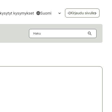
Suomi
kysytyt kysymykset
Kirjaudu sivulle
Avaa kielivalikko
Haku