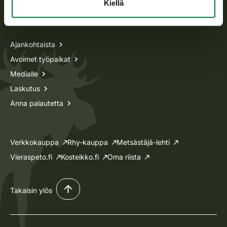
Kiellä
Tietoa meistä
Ajankohtaista
Avoimet työpaikat
Medialle
Laskutus
Anna palautetta
Verkkokauppa
Rhy-kauppa
Metsästäjä-lehti
Vieraspeto.fi
Kosteikko.fi
Oma riista
Takaisin ylös