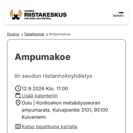
Siirry sisältöön
Siirry sivustokarttaan
Valikko
Etusivu
Tapahtumat
Ampumakoe
Ampumakoe
Iin seudun riistanhoitoyhdistys
12.9.2026 Klo: 11:00
Lisää kalenteriin
Oulu | Kontioahon metsästysseuran
ampumarata, Kuivajoentie 3101, 95100
Kuivaniemi
Katso tapahtuma kartalla
(avautuu uuteen välilehteen)