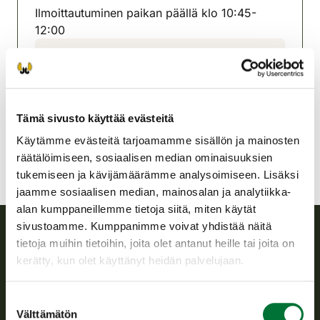
Ilmoittautuminen paikan päällä klo 10:45-
12:00
Iin seudun riistanhoitoyhdistys
Oulu
0400 936 333
ii@rhy.riista.fi
Tämä sivusto käyttää evästeitä
Käytämme evästeitä tarjoamamme sisällön ja mainosten
räätälöimiseen, sosiaalisen median ominaisuuksien
tukemiseen ja kävijämäärämme analysoimiseen. Lisäksi
jaamme sosiaalisen median, mainosalan ja analytiikka-
alan kumppaneillemme tietoja siitä, miten käytät
sivustoamme. Kumppanimme voivat yhdistää näitä
tietoja muihin tietoihin, joita olet antanut heille tai joita on
Suomen riistakeskus
kerätty, kun olet käyttänyt heidän palvelujaan.
Suomen riistakeskus edistää kestävää riistataloutta, tukee
Suostumuksen
riistanhoitoyhdistysten toimintaa ja huolehtii riistapolitiikan
Välttämätön
valinta
toimeenpanosta sekä vastaa sille säädetyistä julkisista