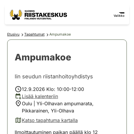
Siirry sisältöön
Siirry sivustokarttaan
Valikko
Etusivu
Tapahtumat
Ampumakoe
Ampumakoe
Iin seudun riistanhoitoyhdistys
12.9.2026 Klo: 10:00-12:00
Lisää kalenteriin
Oulu | Yli-Olhavan ampumarata,
Pikkarainen, Yli-Olhava
Katso tapahtuma kartalla
(avautuu uuteen välilehteen)
Ilmoittautuminen paikan päällä klo 12