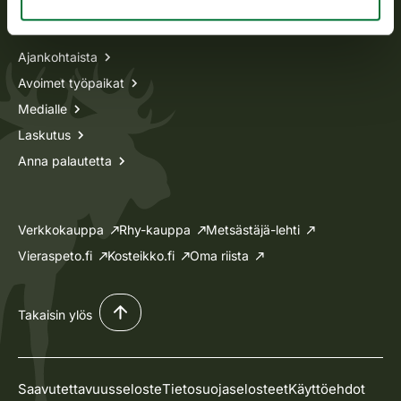
Tietoa meistä
Ajankohtaista
Avoimet työpaikat
Medialle
Laskutus
Anna palautetta
Verkkokauppa
Rhy-kauppa
Metsästäjä-lehti
Vieraspeto.fi
Kosteikko.fi
Oma riista
Takaisin ylös
Saavutettavuusseloste
Tietosuojaselosteet
Käyttöehdot