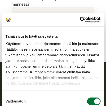
mennessä
Iin seudun riistanhoitoyhdistys
Oulu
0400 936 333
ii@rhy.riista.fi
Tämä sivusto käyttää evästeitä
Käytämme evästeitä tarjoamamme sisällön ja mainosten
räätälöimiseen, sosiaalisen median ominaisuuksien
tukemiseen ja kävijämäärämme analysoimiseen. Lisäksi
jaamme sosiaalisen median, mainosalan ja analytiikka-
alan kumppaneillemme tietoja siitä, miten käytät
sivustoamme. Kumppanimme voivat yhdistää näitä
tietoja muihin tietoihin, joita olet antanut heille tai joita on
Suomen riistakeskus
kerätty, kun olet käyttänyt heidän palvelujaan.
Suomen riistakeskus edistää kestävää riistataloutta, tukee
riistanhoitoyhdistysten toimintaa ja huolehtii riistapolitiikan
Suostumuksen
toimeenpanosta sekä vastaa sille säädetyistä julkisista
Välttämätön
valinta
hallintotehtävistä.