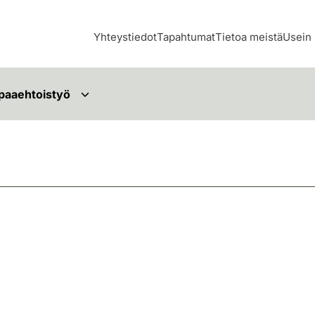
Yhteystiedot
Tapahtumat
Tietoa meistä
Usein 
paaehtoistyö