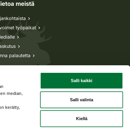
ietoa meistä
jankohtaista
voimet työpaikat
edialle
askutus
nna palautetta
Salli kaikki
an
sen median,
Salli valinta
on kerätty,
Kiellä
Takaisin ylös