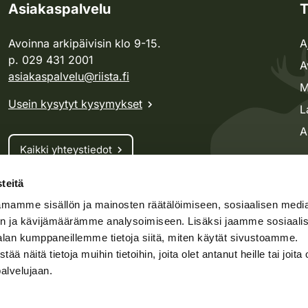
Asiakaspalvelu
T
Avoinna arkipäivisin klo 9-15.
A
p. 029 431 2001
A
asiakaspalvelu@riista.fi
M
Usein kysytyt kysymykset
L
A
Kaikki yhteystiedot
teitä
Metsästyskortti-asiat
mamme sisällön ja mainosten räätälöimiseen, sosiaalisen medi
Oma riista -asiat
n ja kävijämäärämme analysoimiseen. Lisäksi jaamme sosiaali
Lupa-asiat
alan kumppaneillemme tietoja siitä, miten käytät sivustoamme.
näitä tietoja muihin tietoihin, joita olet antanut heille tai joita 
palvelujaan.
speto.fi
Kosteikko.fi
Oma riista