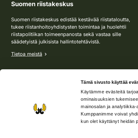
Suomen riistakeskus
Suomen riistakeskus edistää kestävää riistataloutta,
tukee riistanhoitoyhdistysten toimintaa ja huolehtii
riistapolitiikan toimeenpanosta sekä vastaa sille
säädetyistä julkisista hallintotehtävistä.
Tietoa meistä
Tämä sivusto käyttää eväs
Käytämme evästeitä tarjoa
ominaisuuksien tukemisee
mainosalan ja analytiikka-
Kumppanimme voivat yhdistää 
kun olet käyttänyt heidän 
Verkkokauppa
Rhy-kauppa
Metsästäjä-lehti
Viera