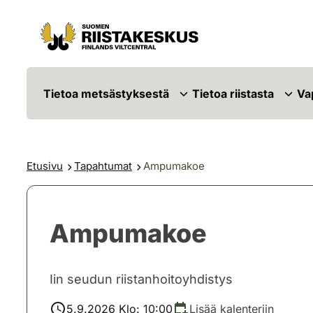
Siirry sisältöön
Siirry sivustokarttaan
Tietoa metsästyksestä
Tietoa riistasta
Va
Etusivu
Tapahtumat
Ampumakoe
Ampumakoe
Iin seudun riistanhoitoyhdistys
5.9.2026 Klo: 10:00
Lisää kalenteriin