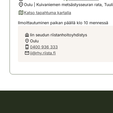
Oulu | Kuivaniemen metsästysseuran rata, Tuul
Katso tapahtuma kartalla
(avautuu uuteen välilehteen)
Ilmoittautuminen paikan päällä klo 10 mennessä
Iin seudun riistanhoitoyhdistys
Oulu
0400 936 333
ii@rhy.riista.fi