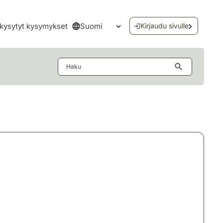
Suomi
kysytyt kysymykset
Kirjaudu sivulle
Avaa kielivalikko
Haku