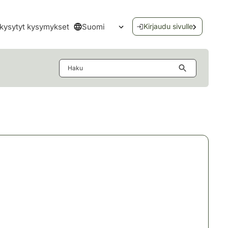
Suomi
kysytyt kysymykset
Kirjaudu sivulle
Avaa kielivalikko
Haku