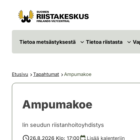
Siirry sisältöön
Siirry sivustokarttaan
Tietoa metsästyksestä
Tietoa riistasta
Va
Etusivu
Tapahtumat
Ampumakoe
Ampumakoe
Iin seudun riistanhoitoyhdistys
26.8.2026 Klo: 17:00
Lisää kalenteriin