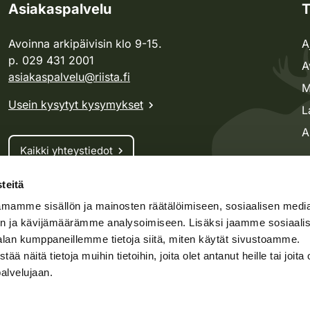
Asiakaspalvelu
T
Avoinna arkipäivisin klo 9-15.
A
p. 029 431 2001
A
asiakaspalvelu@riista.fi
M
Usein kysytyt kysymykset
L
A
Kaikki yhteystiedot
teitä
Metsästyskortti-asiat
mamme sisällön ja mainosten räätälöimiseen, sosiaalisen medi
Oma riista -asiat
n ja kävijämäärämme analysoimiseen. Lisäksi jaamme sosiaali
Lupa-asiat
alan kumppaneillemme tietoja siitä, miten käytät sivustoamme.
näitä tietoja muihin tietoihin, joita olet antanut heille tai joita 
palvelujaan.
speto.fi
Kosteikko.fi
Oma riista