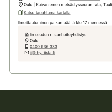
Oulu | Kuivaniemen metsästysseuran rata, Tuul
Katso tapahtuma kartalla
(avautuu uuteen välilehteen)
Ilmoittautuminen paikan päällä klo 17 mennessä
Iin seudun riistanhoitoyhdistys
Oulu
0400 936 333
ii@rhy.riista.fi