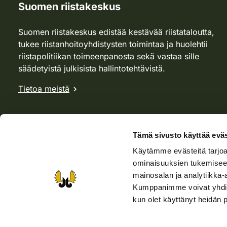
Suomen riistakeskus
Suomen riistakeskus edistää kestävää riistataloutta,
tukee riistanhoitoyhdistysten toimintaa ja huolehtii
riistapolitiikan toimeenpanosta sekä vastaa sille
säädetyistä julkisista hallintotehtävistä.
Tietoa meistä
Tämä sivusto käyttää eväs
Käytämme evästeitä tarjoa
ominaisuuksien tukemisee
mainosalan ja analytiikka-
Kumppanimme voivat yhdistää 
kun olet käyttänyt heidän 
Verkkokauppa
Rhy-kauppa
Metsästäjä-lehti
Viera