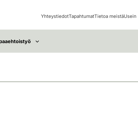
Yhteystiedot
Tapahtumat
Tietoa meistä
Usein 
paaehtoistyö