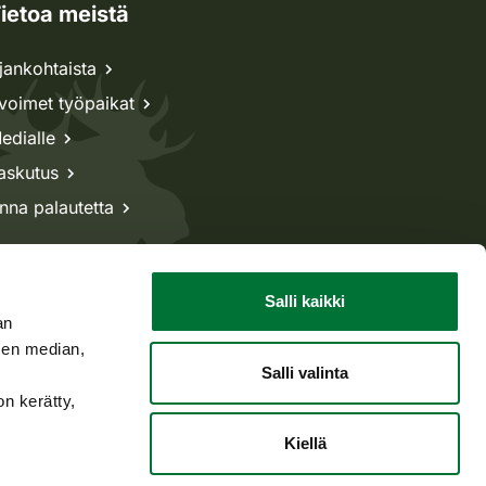
ietoa meistä
jankohtaista
voimet työpaikat
edialle
askutus
nna palautetta
Salli kaikki
an
sen median,
Salli valinta
on kerätty,
Kiellä
Takaisin ylös