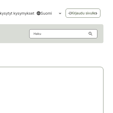
Suomi
kysytyt kysymykset
Kirjaudu sivulle
Avaa kielivalikko
Haku