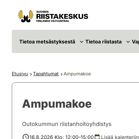
Siirry sisältöön
Siirry sivustokarttaan
Tietoa metsästyksestä
Tietoa riistasta
Va
Etusivu
Tapahtumat
Ampumakoe
Ampumakoe
Outokummun riistanhoitoyhdistys
16.8.2026 Klo: 12:00-15:00
Lisää kalenteriin