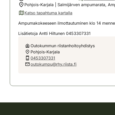
Pohjois-Karjala | Salmijärven ampumarata, 
Katso tapahtuma kartalla
(avautuu uuteen välilehteen)
Ampumakokeeseen ilmottautuminen klo 14 mennes
Lisätietoja Antti Hiltunen 0453307331
Outokummun riistanhoitoyhdistys
Pohjois-Karjala
0453307331
outokumpu@rhy.riista.fi