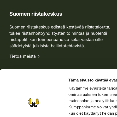
Suomen riistakeskus
Suomen riistakeskus edistää kestävää riistataloutta,
tukee riistanhoitoyhdistysten toimintaa ja huolehtii
riistapolitiikan toimeenpanosta sekä vastaa sille
säädetyistä julkisista hallintotehtävistä.
Tietoa meistä
Tämä sivusto käyttää eväs
Käytämme evästeitä tarjoa
ominaisuuksien tukemisee
mainosalan ja analytiikka-
Kumppanimme voivat yhdistää 
kun olet käyttänyt heidän 