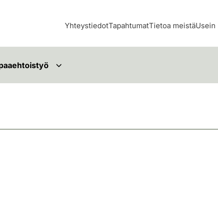
Yhteystiedot
Tapahtumat
Tietoa meistä
Usein 
paaehtoistyö