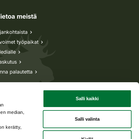
ietoa meistä
jankohtaista
voimet työpaikat
edialle
askutus
nna palautetta
Salli kaikki
an
sen median,
Salli valinta
on kerätty,