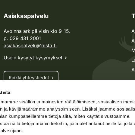
Asiakaspalvelu
T
Avoinna arkipäivisin klo 9-15.
A
p. 029 431 2001
A
asiakaspalvelu@riista.fi
M
Usein kysytyt kysymykset
L
A
Kaikki yhteystiedot
teitä
Metsästyskortti-asiat
mamme sisällön ja mainosten räätälöimiseen, sosiaalisen medi
Oma riista -asiat
n ja kävijämäärämme analysoimiseen. Lisäksi jaamme sosiaali
Lupa-asiat
alan kumppaneillemme tietoja siitä, miten käytät sivustoamme.
näitä tietoja muihin tietoihin, joita olet antanut heille tai joita 
palvelujaan.