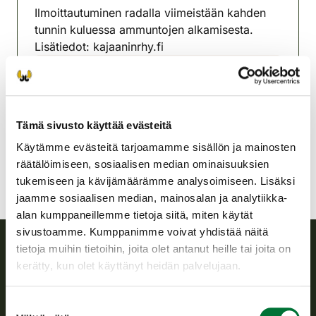
Ilmoittautuminen radalla viimeistään kahden
tunnin kuluessa ammuntojen alkamisesta.
Lisätiedot: kajaaninrhy.fi
Kajaanin riistanhoitoyhdistys
Kainuu
040 574 3719
Tämä sivusto käyttää evästeitä
kajaani@rhy.riista.fi
Käytämme evästeitä tarjoamamme sisällön ja mainosten
räätälöimiseen, sosiaalisen median ominaisuuksien
tukemiseen ja kävijämäärämme analysoimiseen. Lisäksi
jaamme sosiaalisen median, mainosalan ja analytiikka-
alan kumppaneillemme tietoja siitä, miten käytät
sivustoamme. Kumppanimme voivat yhdistää näitä
tietoja muihin tietoihin, joita olet antanut heille tai joita on
kerätty, kun olet käyttänyt heidän palvelujaan.
Suomen riistakeskus
Suomen riistakeskus edistää kestävää riistataloutta, tukee
Suostumuksen