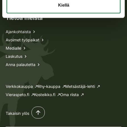
Lupa-asiat
Kiellä
Tietoa meistä
Ajankohtaista
Avoimet työpaikat
Medialle
Laskutus
Anna palautetta
Verkkokauppa
Rhy-kauppa
Metsästäjä-lehti
Vieraspeto.fi
Kosteikko.fi
Oma riista
Takaisin ylös