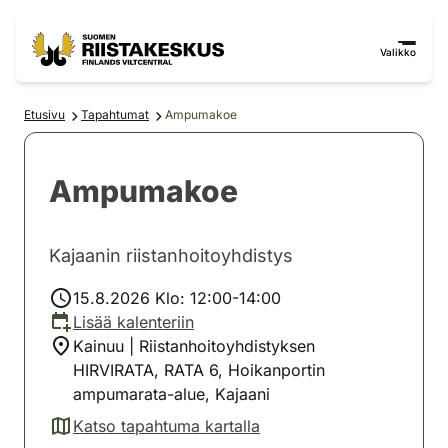
Siirry sisältöön
Siirry sivustokarttaan
Valikko
Etusivu
Tapahtumat
Ampumakoe
Ampumakoe
Kajaanin riistanhoitoyhdistys
15.8.2026 Klo: 12:00-14:00
Lisää kalenteriin
Kainuu | Riistanhoitoyhdistyksen
HIRVIRATA, RATA 6, Hoikanportin
ampumarata-alue, Kajaani
Katso tapahtuma kartalla
(avautuu uuteen välilehteen)