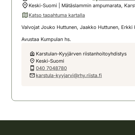
Keski-Suomi | Mätäslammin ampumarata, Karst
Katso tapahtuma kartalla
(avautuu uuteen välilehteen)
Valvojat Jouko Huttunen, Jaakko Huttunen, Erkki 
Avustaa Kumpulan hs.
Karstulan-Kyyjärven riistanhoitoyhdistys
Keski-Suomi
040 7048780
karstula-kyyjarvi@rhy.riista.fi