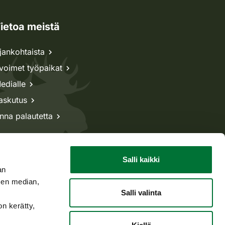
ietoa meistä
jankohtaista
voimet työpaikat
edialle
askutus
nna palautetta
Salli kaikki
an
sen median,
Salli valinta
on kerätty,