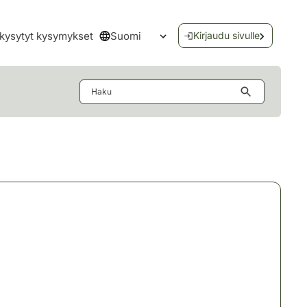
Suomi
kysytyt kysymykset
Kirjaudu sivulle
Avaa kielivalikko
Haku