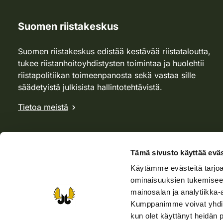
Suomen riistakeskus
Suomen riistakeskus edistää kestävää riistataloutta,
tukee riistanhoitoyhdistysten toimintaa ja huolehtii
riistapolitiikan toimeenpanosta sekä vastaa sille
säädetyistä julkisista hallintotehtävistä.
Tietoa meistä
Tämä sivusto käyttää eväs
Käytämme evästeitä tarjoa
ominaisuuksien tukemisee
mainosalan ja analytiikka-
Kumppanimme voivat yhdistää 
kun olet käyttänyt heidän 