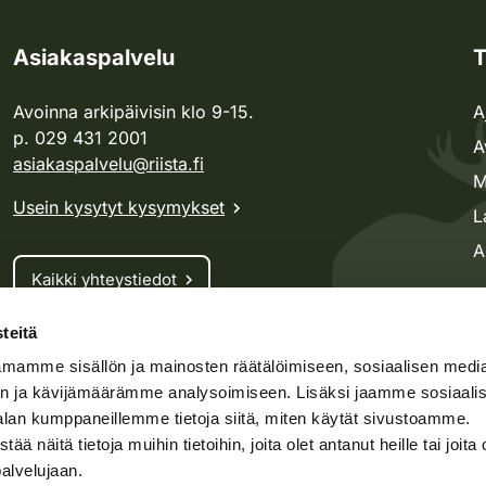
Asiakaspalvelu
T
Avoinna arkipäivisin klo 9-15.
A
p. 029 431 2001
A
asiakaspalvelu@riista.fi
M
Usein kysytyt kysymykset
L
A
Kaikki yhteystiedot
teitä
Metsästyskortti-asiat
mamme sisällön ja mainosten räätälöimiseen, sosiaalisen medi
Oma riista -asiat
n ja kävijämäärämme analysoimiseen. Lisäksi jaamme sosiaali
Lupa-asiat
alan kumppaneillemme tietoja siitä, miten käytät sivustoamme.
näitä tietoja muihin tietoihin, joita olet antanut heille tai joita 
palvelujaan.