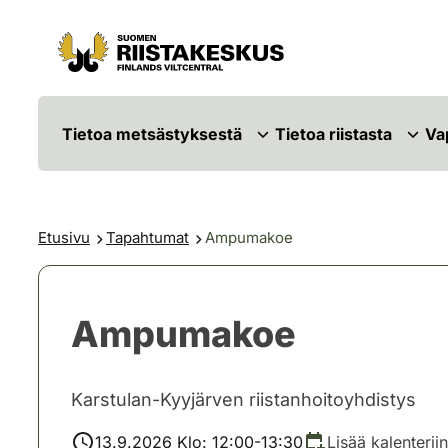
Siirry sisältöön
Siirry sivustokarttaan
Tietoa metsästyksestä
Tietoa riistasta
Va
Etusivu
Tapahtumat
Ampumakoe
Ampumakoe
Karstulan-Kyyjärven riistanhoitoyhdistys
13.9.2026 Klo: 12:00-13:30
Lisää kalenteriin