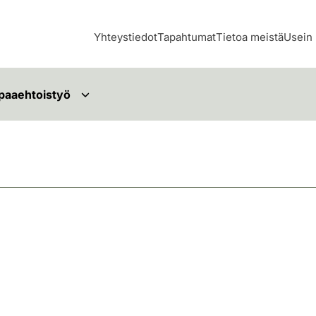
Yhteystiedot
Tapahtumat
Tietoa meistä
Usein 
paaehtoistyö