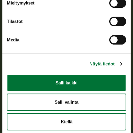
Mieltymykset
Asiakaspalvelu
Tilastot
Avoinna arkipäivisin klo 9-15.
p. 029 431 2001
asiakaspalvelu@riista.fi
Media
Usein kysytyt kysymykset
Näytä tiedot
Kaikki yhteystiedot
Salli kaikki
Metsästyskortti-asiat
Oma riista -asiat
Lupa-asiat
Salli valinta
Tietoa meistä
Kiellä
Ajankohtaista