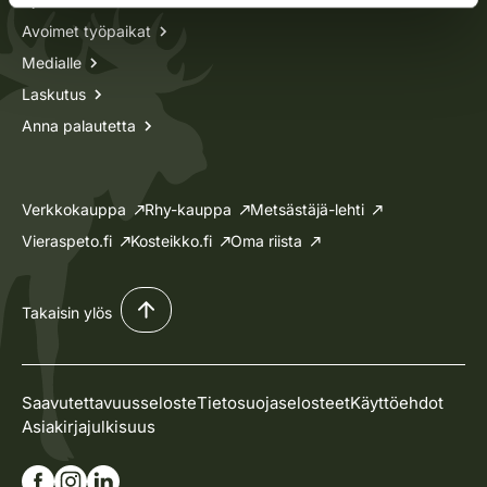
Avoimet työpaikat
Medialle
Laskutus
Anna palautetta
Verkkokauppa
Rhy-kauppa
Metsästäjä-lehti
Vieraspeto.fi
Kosteikko.fi
Oma riista
Takaisin ylös
Saavutettavuusseloste
Tietosuojaselosteet
Käyttöehdot
Asiakirjajulkisuus