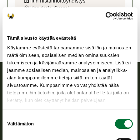
Iitin riistanhoitoyhdistys
Kaakkois-Suomi
040 580 5088
iitti@rhy.riista.fi
Tämä sivusto käyttää evästeitä
Käytämme evästeitä tarjoamamme sisällön ja mainosten
räätälöimiseen, sosiaalisen median ominaisuuksien
tukemiseen ja kävijämäärämme analysoimiseen. Lisäksi
jaamme sosiaalisen median, mainosalan ja analytiikka-
alan kumppaneillemme tietoja siitä, miten käytät
Suomen riistakeskus
sivustoamme. Kumppanimme voivat yhdistää näitä
tietoja muihin tietoihin, joita olet antanut heille tai joita on
Suomen riistakeskus edistää kestävää riistataloutta, tukee
kerätty, kun olet käyttänyt heidän palvelujaan.
riistanhoitoyhdistysten toimintaa ja huolehtii riistapolitiikan
toimeenpanosta sekä vastaa sille säädetyistä julkisista
Suostumuksen
hallintotehtävistä.
Välttämätön
valinta
Tietoa meistä