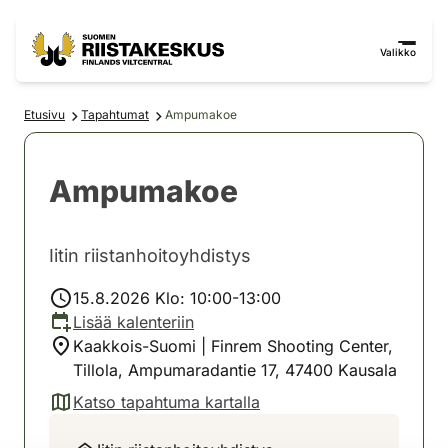
Siirry sisältöön
Siirry sivustokarttaan
Valikko
Etusivu
Tapahtumat
Ampumakoe
Ampumakoe
Iitin riistanhoitoyhdistys
15.8.2026 Klo: 10:00-13:00
Lisää kalenteriin
Kaakkois-Suomi | Finrem Shooting Center,
Tillola, Ampumaradantie 17, 47400 Kausala
Katso tapahtuma kartalla
(avautuu uuteen välilehteen)