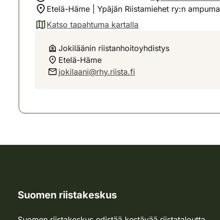
Etelä-Häme | Ypäjän Riistamiehet ry:n ampuma
Katso tapahtuma kartalla
(avautuu uuteen välilehteen)
Jokiläänin riistanhoitoyhdistys
Etelä-Häme
jokilaani@rhy.riista.fi
Suomen riistakeskus
Suomen riistakeskus edistää kestävää riistataloutta,