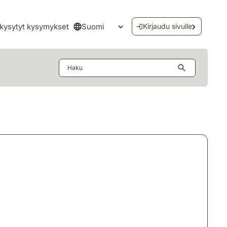
Suomi
kysytyt kysymykset
Kirjaudu sivulle
Avaa kielivalikko
Haku