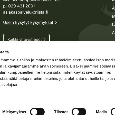
p. 029 431 2001
A
asiakaspalvelu@riista.fi
M
Usein kysytyt kysymykset
L
A
Kaikki yhteystiedot
teitä
Metsästyskortti-asiat
mamme sisällön ja mainosten räätälöimiseen, sosiaalisen medi
Oma riista -asiat
n ja kävijämäärämme analysoimiseen. Lisäksi jaamme sosiaali
Lupa-asiat
alan kumppaneillemme tietoja siitä, miten käytät sivustoamme.
näitä tietoja muihin tietoihin, joita olet antanut heille tai joita 
palvelujaan.
speto.fi
Kosteikko.fi
Oma riista
t
Mieltymykset
Asiakirjajulkisuus
Tilastot
Media