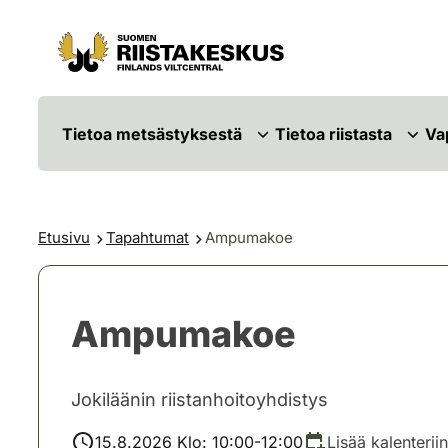
Siirry sisältöön
Siirry sivustokarttaan
Tietoa metsästyksestä
Tietoa riistasta
Va
Etusivu
Tapahtumat
Ampumakoe
Ampumakoe
Jokiläänin riistanhoitoyhdistys
15.8.2026 Klo: 10:00-12:00
Lisää kalenteriin