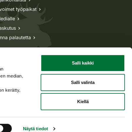
voimet työpaikat
edialle
askutus
nna palautetta
Salli kaikki
an
sen median,
Salli valinta
on kerätty,
Kiellä
Takaisin ylös
Näytä tiedot