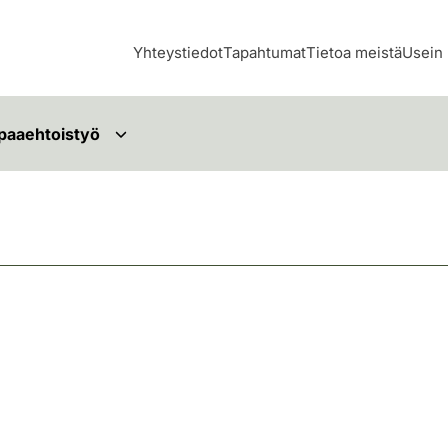
Yhteystiedot
Tapahtumat
Tietoa meistä
Usein 
paaehtoistyö