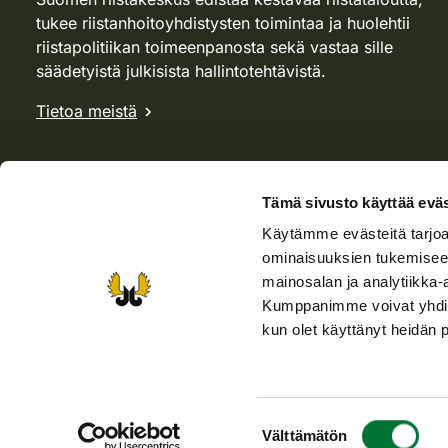
tukee riistanhoitoyhdistysten toimintaa ja huolehtii
riistapolitiikan toimeenpanosta sekä vastaa sille
säädetyistä julkisista hallintotehtävistä.
Tietoa meistä
Tämä sivusto käyttää eväs
Käytämme evästeitä tarjoa
ominaisuuksien tukemisee
mainosalan ja analytiikka-
Kumppanimme voivat yhdistää 
kun olet käyttänyt heidän 
Verkkokauppa
Rhy-kauppa
Metsästäjä-lehti
Viera
Suostumuksen
Saavutettavuusseloste
Tietosuojaselosteet
Välttämätön
Käyttöehdo
valinta