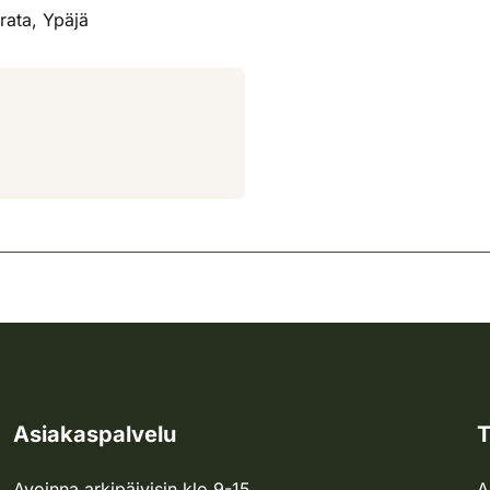
rata, Ypäjä
Asiakaspalvelu
T
Avoinna arkipäivisin klo 9-15.
A