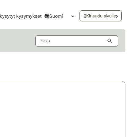
Suomi
kysytyt kysymykset
Kirjaudu sivulle
Avaa kielivalikko
Haku