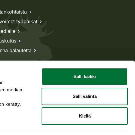
jankohtaista
voimet työpaikat
edialle
askutus
nna palautetta
Salli kaikki
an
sen median,
Salli valinta
on kerätty,
Kiellä
Takaisin ylös