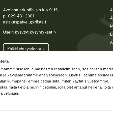
Avoinna arkipäivisin klo 9-15.
A
p. 029 431 2001
A
asiakaspalvelu@riista.fi
M
Usein kysytyt kysymykset
L
A
Kaikki yhteystiedot
teitä
Metsästyskortti-asiat
mamme sisällön ja mainosten räätälöimiseen, sosiaalisen medi
Oma riista -asiat
n ja kävijämäärämme analysoimiseen. Lisäksi jaamme sosiaali
Lupa-asiat
alan kumppaneillemme tietoja siitä, miten käytät sivustoamme.
näitä tietoja muihin tietoihin, joita olet antanut heille tai joita 
palvelujaan.
speto.fi
Kosteikko.fi
Oma riista