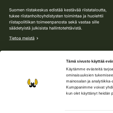
Suomen riistakeskus edistää kestävää riistataloutta,
tukee riistanhoitoyhdistysten toimintaa ja huolehtii
riistapolitiikan toimeenpanosta sekä vastaa sille
säädetyistä julkisista hallintotehtävistä.
Tietoa meistä
Tämä sivusto käyttää eväs
Käytämme evästeitä tarjoa
ominaisuuksien tukemisee
mainosalan ja analytiikka-
Kumppanimme voivat yhdistää 
kun olet käyttänyt heidän 
Verkkokauppa
Rhy-kauppa
Metsästäjä-lehti
Viera