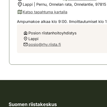
Lappi | Pernu, Onnelan rata, Onnelantie, 97815
Katso tapahtuma kartalla
(avautuu uuteen välilehteen)
Ampumakoe alkaa klo 9:00. Ilmoittautumiset klo 
Posion riistanhoitoyhdistys
Lappi
posio@rhy.riista.fi
Suomen riistakeskus