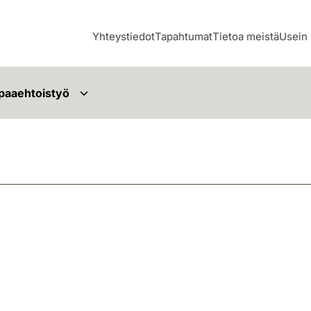
Yhteystiedot
Tapahtumat
Tietoa meistä
Usein 
paaehtoistyö