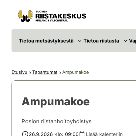
Siirry sisältöön
Siirry sivustokarttaan
Tietoa metsästyksestä
Tietoa riistasta
Va
Etusivu
Tapahtumat
Ampumakoe
Ampumakoe
Posion riistanhoitoyhdistys
26.9.2026 Klo: 09:00
Lisää kalenteriin