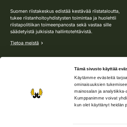
Suomen riistakeskus edistää kestävää riistataloutta,
tukee riistanhoitoyhdistysten toimintaa ja huolehtii
riistapolitiikan toimeenpanosta sekä vastaa sille
säädetyistä julkisista hallintotehtävistä.
Tietoa meistä
Tämä sivusto käyttää eväs
Käytämme evästeitä tarjoa
ominaisuuksien tukemisee
mainosalan ja analytiikka-
Kumppanimme voivat yhdistää 
kun olet käyttänyt heidän 
Verkkokauppa
Rhy-kauppa
Metsästäjä-lehti
Viera