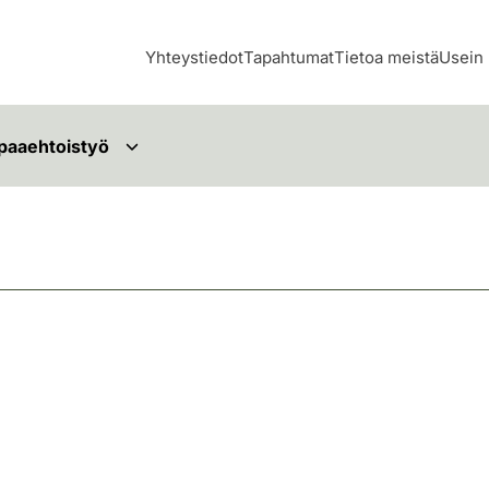
Yhteystiedot
Tapahtumat
Tietoa meistä
Usein 
paaehtoistyö