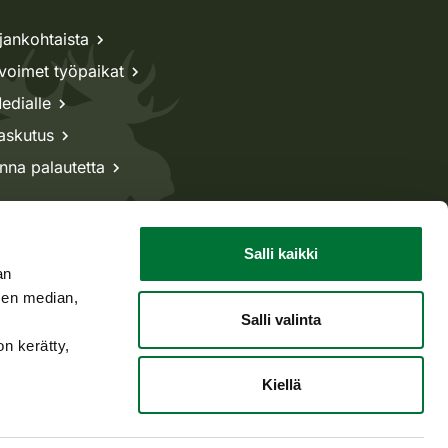
jankohtaista
voimet työpaikat
edialle
askutus
nna palautetta
Salli kaikki
an
sen median,
Salli valinta
on kerätty,
Kiellä
Takaisin ylös