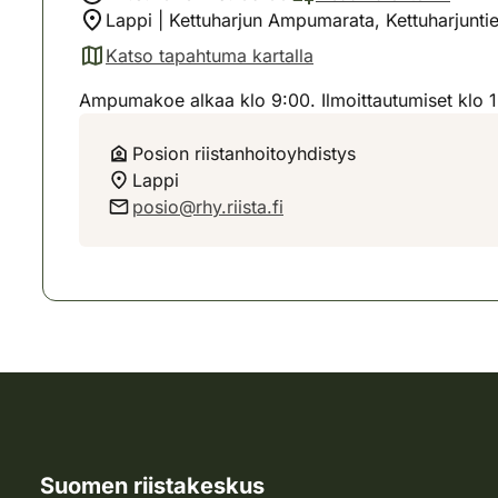
Lappi | Kettuharjun Ampumarata, Kettuharjunti
Katso tapahtuma kartalla
(avautuu uuteen välilehteen)
Ampumakoe alkaa klo 9:00. Ilmoittautumiset klo 
Posion riistanhoitoyhdistys
Lappi
posio@rhy.riista.fi
Suomen riistakeskus