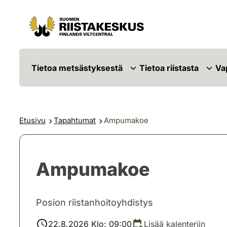
Siirry sisältöön
Siirry sivustokarttaan
Tietoa metsästyksestä
Tietoa riistasta
Va
Etusivu
Tapahtumat
Ampumakoe
Ampumakoe
Posion riistanhoitoyhdistys
22.8.2026 Klo: 09:00
Lisää kalenteriin