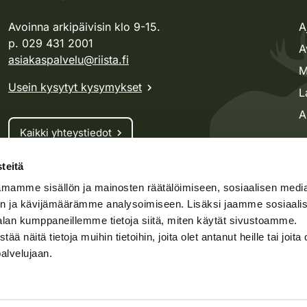
Avoinna arkipäivisin klo 9-15.
A
p. 029 431 2001
A
asiakaspalvelu@riista.fi
M
Usein kysytyt kysymykset
L
A
Kaikki yhteystiedot
teitä
Metsästyskortti-asiat
mamme sisällön ja mainosten räätälöimiseen, sosiaalisen medi
Oma riista -asiat
n ja kävijämäärämme analysoimiseen. Lisäksi jaamme sosiaali
Lupa-asiat
alan kumppaneillemme tietoja siitä, miten käytät sivustoamme.
näitä tietoja muihin tietoihin, joita olet antanut heille tai joita 
palvelujaan.
speto.fi
Kosteikko.fi
Oma riista