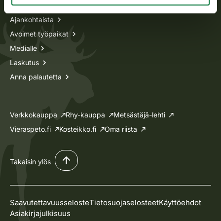
Ajankohtaista
Avoimet työpaikat
Medialle
Laskutus
Anna palautetta
Verkkokauppa
Rhy-kauppa
Metsästäjä-lehti
Vieraspeto.fi
Kosteikko.fi
Oma riista
Takaisin ylös
Saavutettavuusseloste
Tietosuojaselosteet
Käyttöehdot
Asiakirjajulkisuus