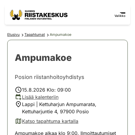
Siirry sisältöön
Siirry sivustokarttaan
Valikko
Etusivu
Tapahtumat
Ampumakoe
Ampumakoe
Posion riistanhoitoyhdistys
15.8.2026 Klo: 09:00
Lisää kalenteriin
Lappi | Kettuharjun Ampumarata,
Kettuharjuntie 4, 97900 Posio
Katso tapahtuma kartalla
(avautuu uuteen välilehteen)
Ampumakoe alkaa klo 9:00. Ilmoittautumiset