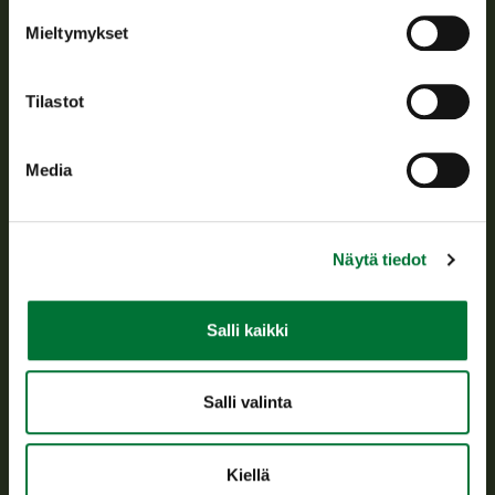
Tietoa meistä
Mieltymykset
Asiakaspalvelu
Tilastot
Avoinna arkipäivisin klo 9-15.
p. 029 431 2001
Media
asiakaspalvelu@riista.fi
Usein kysytyt kysymykset
Näytä tiedot
Kaikki yhteystiedot
Salli kaikki
Metsästyskortti-asiat
Oma riista -asiat
Salli valinta
Lupa-asiat
Kiellä
Tietoa meistä