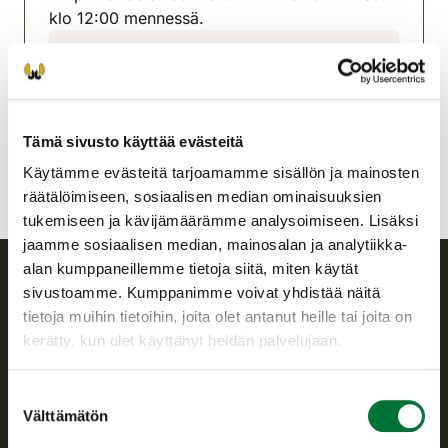
klo 12:00 mennessä.
Posion riistanhoitoyhdistys
Lappi
posio@rhy.riista.fi
Tämä sivusto käyttää evästeitä
Käytämme evästeitä tarjoamamme sisällön ja mainosten
räätälöimiseen, sosiaalisen median ominaisuuksien
tukemiseen ja kävijämäärämme analysoimiseen. Lisäksi
jaamme sosiaalisen median, mainosalan ja analytiikka-
alan kumppaneillemme tietoja siitä, miten käytät
sivustoamme. Kumppanimme voivat yhdistää näitä
Suomen riistakeskus
tietoja muihin tietoihin, joita olet antanut heille tai joita on
kerätty, kun olet käyttänyt heidän palvelujaan.
Suomen riistakeskus edistää kestävää riistataloutta, tukee
riistanhoitoyhdistysten toimintaa ja huolehtii riistapolitiikan
Suostumuksen
toimeenpanosta sekä vastaa sille säädetyistä julkisista
Välttämätön
valinta
hallintotehtävistä.