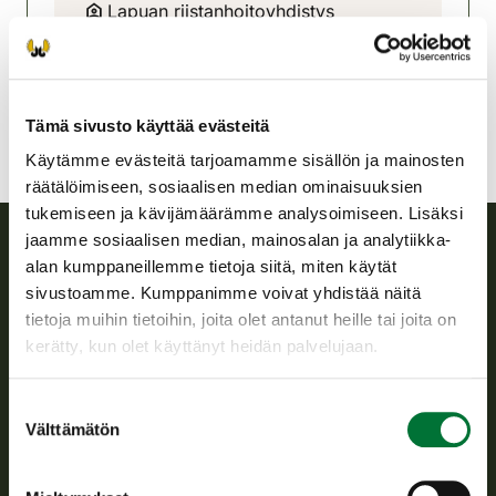
Lapuan riistanhoitoyhdistys
Pohjanmaa
0400-564852
Tämä sivusto käyttää evästeitä
Käytämme evästeitä tarjoamamme sisällön ja mainosten
räätälöimiseen, sosiaalisen median ominaisuuksien
tukemiseen ja kävijämäärämme analysoimiseen. Lisäksi
jaamme sosiaalisen median, mainosalan ja analytiikka-
alan kumppaneillemme tietoja siitä, miten käytät
Suomen riistakeskus
sivustoamme. Kumppanimme voivat yhdistää näitä
tietoja muihin tietoihin, joita olet antanut heille tai joita on
Suomen riistakeskus edistää kestävää riistataloutta, tukee
kerätty, kun olet käyttänyt heidän palvelujaan.
riistanhoitoyhdistysten toimintaa ja huolehtii riistapolitiikan
toimeenpanosta sekä vastaa sille säädetyistä julkisista
hallintotehtävistä.
Suostumuksen
Välttämätön
valinta
Tietoa meistä