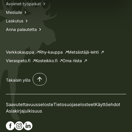
Avoimet työpaikat
Medialle
Laskutus
Anna palautetta
Verkkokauppa
Rhy-kauppa
Metsästäjä-lehti
Vieraspeto.fi
Kosteikko.fi
Oma riista
Takaisin ylös
Saavutettavuusseloste
Tietosuojaselosteet
Käyttöehdot
Asiakirjajulkisuus