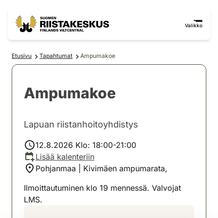
Siirry sisältöön
Siirry sivustokarttaan
Valikko
Etusivu
Tapahtumat
Ampumakoe
Ampumakoe
Lapuan riistanhoitoyhdistys
12.8.2026 Klo: 18:00-21:00
Lisää kalenteriin
Pohjanmaa | Kivimäen ampumarata,
Ilmoittautuminen klo 19 mennessä. Valvojat
LMS.