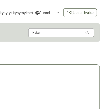
Suomi
kysytyt kysymykset
Kirjaudu sivulle
Avaa kielivalikko
Haku