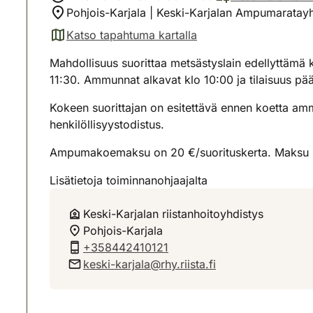
Pohjois-Karjala | Keski-Karjalan Ampumarata
Katso tapahtuma kartalla
(avautuu uuteen välilehteen)
Mahdollisuus suorittaa metsästyslain edellyttämä k
11:30. Ammunnat alkavat klo 10:00 ja tilaisuus pää
Kokeen suorittajan on esitettävä ennen koetta amm
henkilöllisyystodistus.
Ampumakoemaksu on 20 €/suorituskerta. Maksu kä
Lisätietoja toiminnanohjaajalta
Keski-Karjalan riistanhoitoyhdistys
Pohjois-Karjala
+358442410121
keski-karjala@rhy.riista.fi