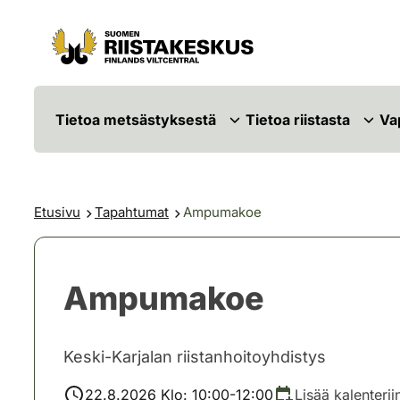
Siirry sisältöön
Siirry sivustokarttaan
Tietoa metsästyksestä
Tietoa riistasta
Va
Etusivu
Tapahtumat
Ampumakoe
Ampumakoe
Keski-Karjalan riistanhoitoyhdistys
22.8.2026 Klo: 10:00-12:00
Lisää kalenterii