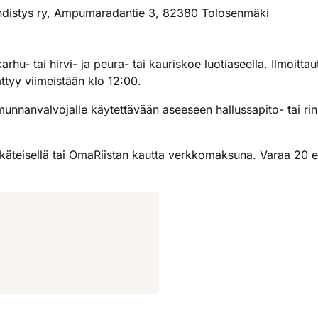
yhdistys ry, Ampumaradantie 3, 82380 Tolosenmäki
arhu- tai hirvi- ja peura- tai kauriskoe luotiaseella. Ilmoi
ttyy viimeistään klo 12:00.
unnanvalvojalle käytettävään aseeseen hallussapito- tai rin
teisellä tai OmaRiistan kautta verkkomaksuna. Varaa 20 e