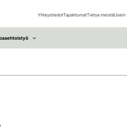
Yhteystiedot
Tapahtumat
Tietoa meistä
Usein 
paaehtoistyö
n