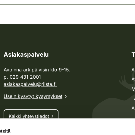
Asiakaspalvelu
T
Avoinna arkipäivisin klo 9-15.
A
p. 029 431 2001
A
asiakaspalvelu@riista.fi
M
Usein kysytyt kysymykset
L
A
Kaikki yhteystiedot
teitä
Metsästyskortti-asiat