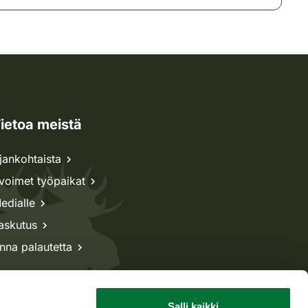
ietoa meistä
jankohtaista
voimet työpaikat
edialle
askutus
nna palautetta
Salli kaikki