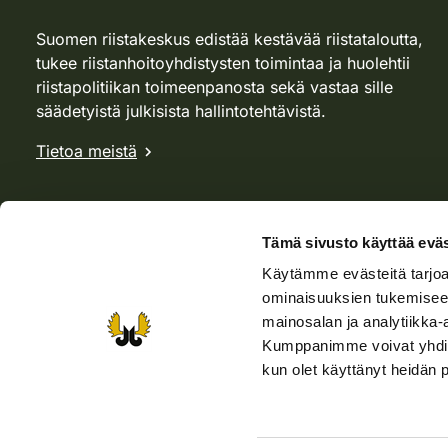
Suomen riistakeskus edistää kestävää riistataloutta,
tukee riistanhoitoyhdistysten toimintaa ja huolehtii
riistapolitiikan toimeenpanosta sekä vastaa sille
säädetyistä julkisista hallintotehtävistä.
Tietoa meistä
Tämä sivusto käyttää eväs
Käytämme evästeitä tarjoa
ominaisuuksien tukemisee
mainosalan ja analytiikka-
Kumppanimme voivat yhdistää 
kun olet käyttänyt heidän 
Verkkokauppa
Rhy-kauppa
Metsästäjä-lehti
Viera