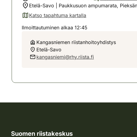
Etelä-Savo | Paukkusuon ampumarata, Pieksä
Katso tapahtuma kartalla
(avautuu uuteen välilehteen)
Ilmoittautuminen alkaa 12:45
Kangasniemen riistanhoitoyhdistys
Etelä-Savo
kangasniemi@rhy.riista.fi
Suomen riistakeskus