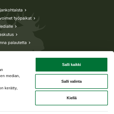
jankohtaista
voimet työpaikat
edialle
askutus
nna palautetta
Salli kaikki
an
sen median,
Salli valinta
on kerätty,
Kiellä
Takaisin ylös