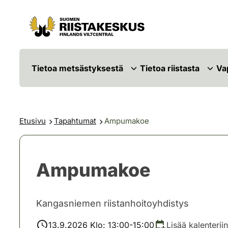
Siirry sisältöön
Siirry sivustokarttaan
Tietoa metsästyksestä
Tietoa riistasta
Va
Etusivu
Tapahtumat
Ampumakoe
Ampumakoe
Kangasniemen riistanhoitoyhdistys
13.9.2026 Klo: 13:00-15:00
Lisää kalenteriin