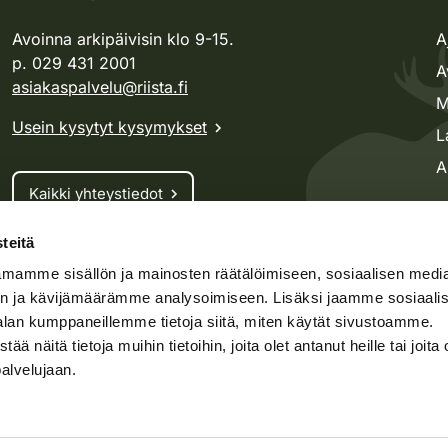
Avoinna arkipäivisin klo 9-15.
A
p. 029 431 2001
A
asiakaspalvelu@riista.fi
M
Usein kysytyt kysymykset
L
A
Kaikki yhteystiedot
teitä
Metsästyskortti-asiat
mamme sisällön ja mainosten räätälöimiseen, sosiaalisen medi
Oma riista -asiat
n ja kävijämäärämme analysoimiseen. Lisäksi jaamme sosiaali
Lupa-asiat
alan kumppaneillemme tietoja siitä, miten käytät sivustoamme.
näitä tietoja muihin tietoihin, joita olet antanut heille tai joita 
palvelujaan.
speto.fi
Kosteikko.fi
Oma riista