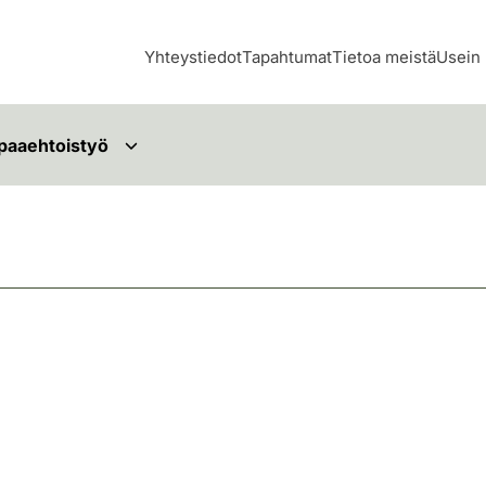
Yhteystiedot
Tapahtumat
Tietoa meistä
Usein 
paaehtoistyö