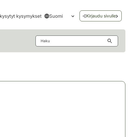
Suomi
kysytyt kysymykset
Kirjaudu sivulle
Avaa kielivalikko
Haku