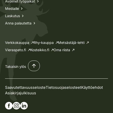
Avoimet työpaikat
Medialle
Laskutus
Anna palautetta
Verkkokauppa
Rhy-kauppa
Metsästäjä-lehti
Vieraspeto.fi
Kosteikko.fi
Oma riista
Takaisin ylös
Saavutettavuusseloste
Tietosuojaselosteet
Käyttöehdot
Asiakirjajulkisuus
Siirry Facebook-sivullemme
Siirry Instagram-sivullemme
Siirry Linkedin-sivullemme