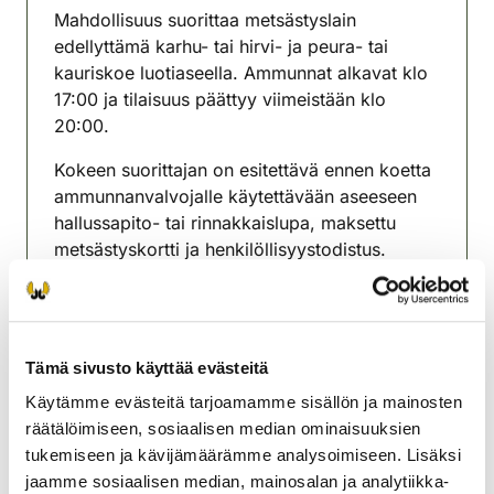
Mahdollisuus suorittaa metsästyslain
edellyttämä karhu- tai hirvi- ja peura- tai
kauriskoe luotiaseella. Ammunnat alkavat klo
17:00 ja tilaisuus päättyy viimeistään klo
20:00.
Kokeen suorittajan on esitettävä ennen koetta
ammunnanvalvojalle käytettävään aseeseen
hallussapito- tai rinnakkaislupa, maksettu
metsästyskortti ja henkilöllisyystodistus.
Ampumakoemaksu on 20 €/suorituskerta.
Maksu käteisellä tai Omariistan kautta
verkkomaksuna. Varaa 20 euron seteleitä
Tämä sivusto käyttää evästeitä
mukaan maksua varten.
Käytämme evästeitä tarjoamamme sisällön ja mainosten
Lisätietoja toiminnanohjaajalta
räätälöimiseen, sosiaalisen median ominaisuuksien
tukemiseen ja kävijämäärämme analysoimiseen. Lisäksi
Keski-Karjalan riistanhoitoyhdistys
jaamme sosiaalisen median, mainosalan ja analytiikka-