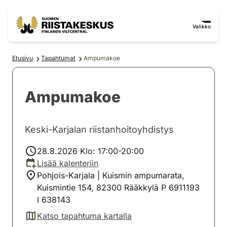
Siirry sisältöön
Siirry sivustokarttaan
Valikko
Etusivu
Tapahtumat
Ampumakoe
Ampumakoe
Keski-Karjalan riistanhoitoyhdistys
28.8.2026 Klo: 17:00-20:00
Lisää kalenteriin
Pohjois-Karjala | Kuismin ampumarata,
Kuismintie 154, 82300 Rääkkylä P 6911193
I 638143
Katso tapahtuma kartalla
(avautuu uuteen välilehteen)