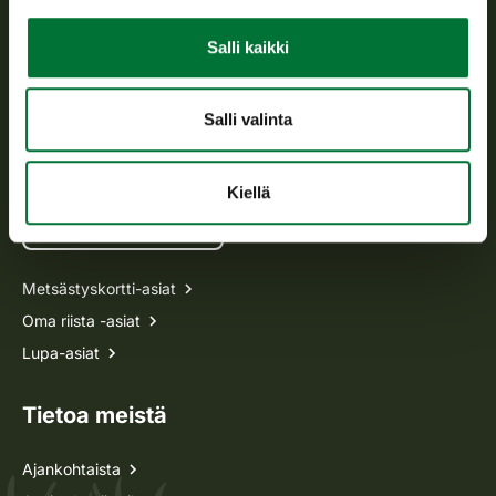
Asiakaspalvelu
Salli kaikki
Avoinna arkipäivisin klo 9-15.
p. 029 431 2001
asiakaspalvelu@riista.fi
Salli valinta
Usein kysytyt kysymykset
Kiellä
Kaikki yhteystiedot
Metsästyskortti-asiat
Oma riista -asiat
Lupa-asiat
Tietoa meistä
Ajankohtaista