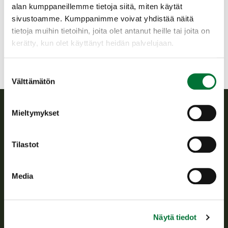
Pohjois-Karjala
alan kumppaneillemme tietoja siitä, miten käytät
+358442410121
sivustoamme. Kumppanimme voivat yhdistää näitä
keski-karjala@rhy.riista.fi
tietoja muihin tietoihin, joita olet antanut heille tai joita on
kerätty, kun olet käyttänyt heidän palvelujaan.
Suostumuksen
Välttämätön
valinta
Mieltymykset
Suomen riistakeskus
Tilastot
Suomen riistakeskus edistää kestävää riistataloutta, tukee
riistanhoitoyhdistysten toimintaa ja huolehtii riistapolitiikan
toimeenpanosta sekä vastaa sille säädetyistä julkisista
Media
hallintotehtävistä.
Tietoa meistä
Näytä tiedot