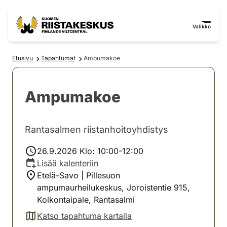
Siirry sisältöön
Siirry sivustokarttaan
Valikko
Etusivu
Tapahtumat
Ampumakoe
Ampumakoe
Rantasalmen riistanhoitoyhdistys
26.9.2026 Klo: 10:00-12:00
Lisää kalenteriin
Etelä-Savo | Pillesuon
ampumaurheilukeskus, Joroistentie 915,
Kolkontaipale, Rantasalmi
Katso tapahtuma kartalla
(avautuu uuteen välilehteen)