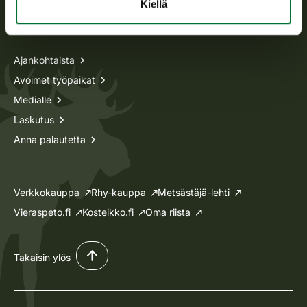
Kiellä
Tietoa meistä
Ajankohtaista
Avoimet työpaikat
Medialle
Laskutus
Anna palautetta
Verkkokauppa
Rhy-kauppa
Metsästäjä-lehti
Vieraspeto.fi
Kosteikko.fi
Oma riista
Takaisin ylös