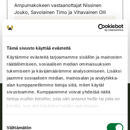
Ampumakokeen vastaanottajat Nissinen
Jouko, Savolainen Timo ja Vihavainen Olli
Rantasalmen riistanhoitoyhdistys
Etelä-Savo
040 533 1992
rantasalmi@rhy.riista.fi
Tämä sivusto käyttää evästeitä
Käytämme evästeitä tarjoamamme sisällön ja mainosten
räätälöimiseen, sosiaalisen median ominaisuuksien
tukemiseen ja kävijämäärämme analysoimiseen. Lisäksi
jaamme sosiaalisen median, mainosalan ja analytiikka-
alan kumppaneillemme tietoja siitä, miten käytät
sivustoamme. Kumppanimme voivat yhdistää näitä
tietoja muihin tietoihin, joita olet antanut heille tai joita on
Suomen riistakeskus
kerätty, kun olet käyttänyt heidän palvelujaan.
Suomen riistakeskus edistää kestävää riistataloutta, tukee
Suostumuksen
riistanhoitoyhdistysten toimintaa ja huolehtii riistapolitiikan
Välttämätön
valinta
toimeenpanosta sekä vastaa sille säädetyistä julkisista