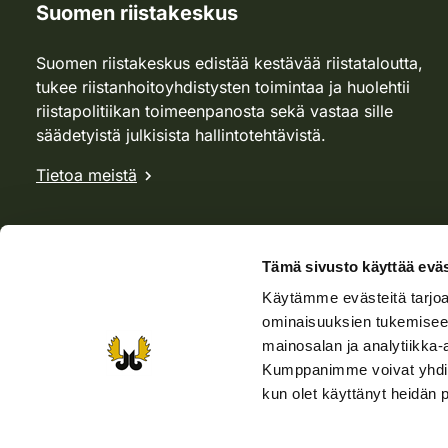
Suomen riistakeskus
Suomen riistakeskus edistää kestävää riistataloutta,
tukee riistanhoitoyhdistysten toimintaa ja huolehtii
riistapolitiikan toimeenpanosta sekä vastaa sille
säädetyistä julkisista hallintotehtävistä.
Tietoa meistä
Tämä sivusto käyttää eväs
Käytämme evästeitä tarjoa
ominaisuuksien tukemisee
mainosalan ja analytiikka-
Kumppanimme voivat yhdistää 
kun olet käyttänyt heidän 
Verkkokauppa
Rhy-kauppa
Metsästäjä-lehti
Viera