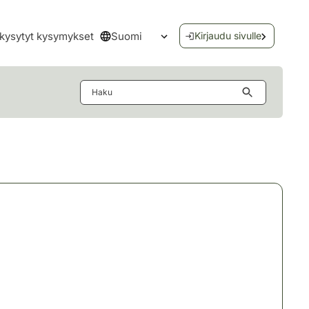
Suomi
kysytyt kysymykset
Kirjaudu sivulle
Avaa kielivalikko
Haku