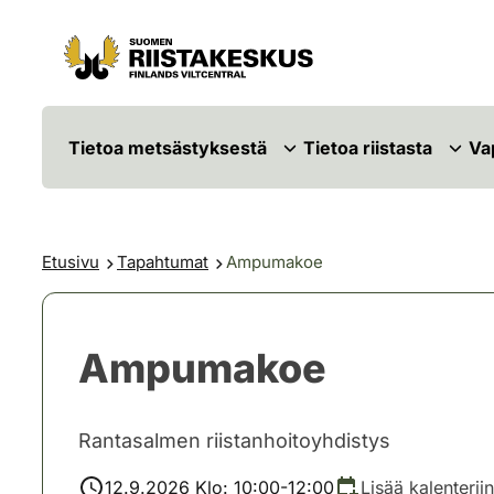
Siirry sisältöön
Siirry sivustokarttaan
Tietoa metsästyksestä
Tietoa riistasta
Va
Etusivu
Tapahtumat
Ampumakoe
Ampumakoe
Rantasalmen riistanhoitoyhdistys
12.9.2026 Klo: 10:00-12:00
Lisää kalenteriin