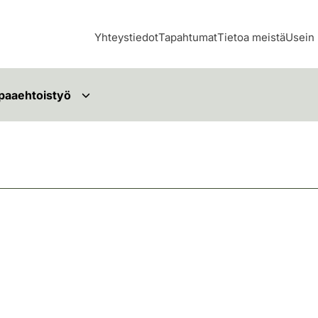
Yhteystiedot
Tapahtumat
Tietoa meistä
Usein 
paaehtoistyö