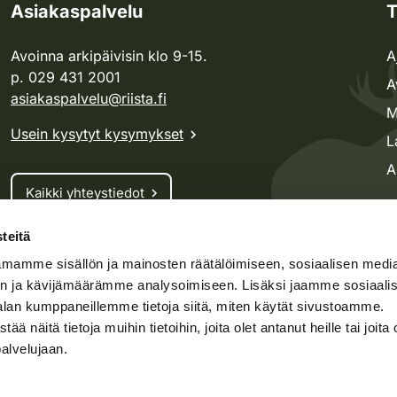
Asiakaspalvelu
T
Avoinna arkipäivisin klo 9-15.
A
p. 029 431 2001
A
asiakaspalvelu@riista.fi
M
Usein kysytyt kysymykset
L
A
Kaikki yhteystiedot
teitä
Metsästyskortti-asiat
mamme sisällön ja mainosten räätälöimiseen, sosiaalisen medi
Oma riista -asiat
n ja kävijämäärämme analysoimiseen. Lisäksi jaamme sosiaali
Lupa-asiat
alan kumppaneillemme tietoja siitä, miten käytät sivustoamme.
näitä tietoja muihin tietoihin, joita olet antanut heille tai joita 
palvelujaan.
speto.fi
Kosteikko.fi
Oma riista