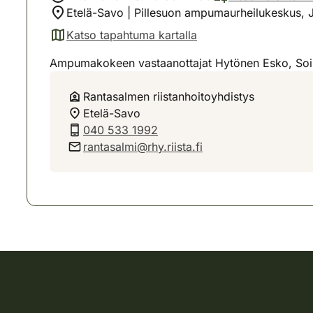
Etelä-Savo | Pillesuon ampumaurheilukeskus, J
Katso tapahtuma kartalla
(avautuu uuteen välilehteen)
Ampumakokeen vastaanottajat Hytönen Esko, Soin
Rantasalmen riistanhoitoyhdistys
Etelä-Savo
040 533 1992
rantasalmi@rhy.riista.fi