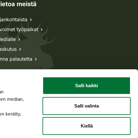
ietoa meistä
jankohtaista
voimet työpaikat
edialle
askutus
nna palautetta
Salli kaikki
an
sen median,
Salli valinta
on kerätty,
Kiellä
Takaisin ylös