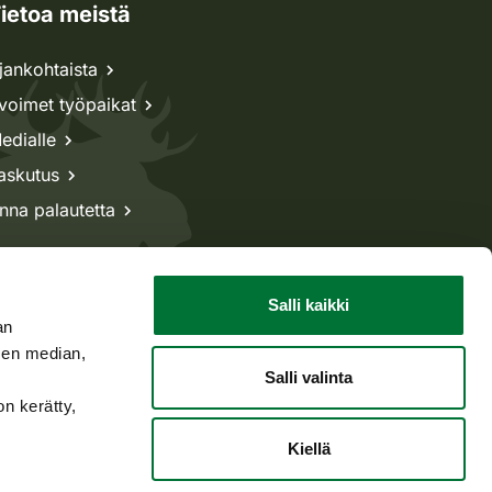
ietoa meistä
jankohtaista
voimet työpaikat
edialle
askutus
nna palautetta
Salli kaikki
an
sen median,
Salli valinta
on kerätty,
Kiellä
Takaisin ylös