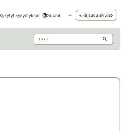
Suomi
kysytyt kysymykset
Kirjaudu sivulle
Avaa kielivalikko
Haku