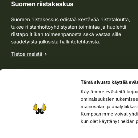
Suomen riistakeskus
Suomen riistakeskus edistää kestävää riistataloutta,
tukee riistanhoitoyhdistysten toimintaa ja huolehtii
riistapolitiikan toimeenpanosta sekä vastaa sille
säädetyistä julkisista hallintotehtävistä.
Tietoa meistä
Tämä sivusto käyttää eväs
Käytämme evästeitä tarjoa
ominaisuuksien tukemisee
mainosalan ja analytiikka-
Kumppanimme voivat yhdistää 
kun olet käyttänyt heidän 
Verkkokauppa
Rhy-kauppa
Metsästäjä-lehti
Viera