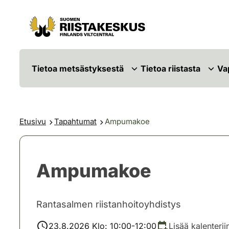
Siirry sisältöön
Siirry sivustokarttaan
Tietoa metsästyksestä
Tietoa riistasta
Va
Etusivu
Tapahtumat
Ampumakoe
Ampumakoe
Rantasalmen riistanhoitoyhdistys
23.8.2026 Klo: 10:00-12:00
Lisää kalenterii