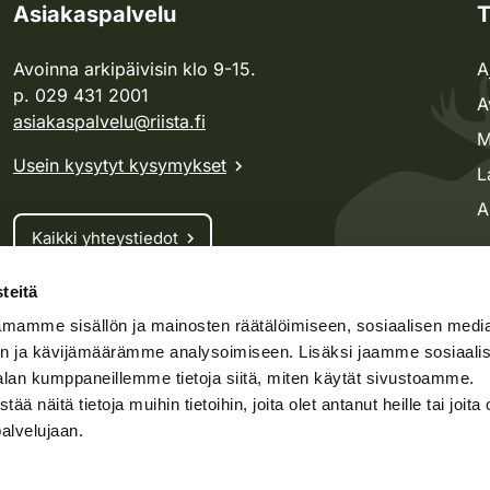
Asiakaspalvelu
T
Avoinna arkipäivisin klo 9-15.
A
p. 029 431 2001
A
asiakaspalvelu@riista.fi
M
Usein kysytyt kysymykset
L
A
Kaikki yhteystiedot
teitä
Metsästyskortti-asiat
mamme sisällön ja mainosten räätälöimiseen, sosiaalisen medi
Oma riista -asiat
n ja kävijämäärämme analysoimiseen. Lisäksi jaamme sosiaali
Lupa-asiat
alan kumppaneillemme tietoja siitä, miten käytät sivustoamme.
näitä tietoja muihin tietoihin, joita olet antanut heille tai joita 
palvelujaan.
speto.fi
Kosteikko.fi
Oma riista