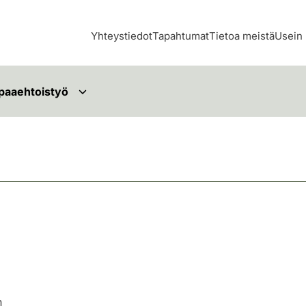
Yhteystiedot
Tapahtumat
Tietoa meistä
Usein 
paaehtoistyö
n