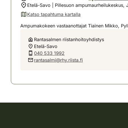
Etelä-Savo | Pillesuon ampumaurheilukeskus, J
Katso tapahtuma kartalla
(avautuu uuteen välilehteen)
Ampumakokeen vastaanottajat Tiainen Mikko, Pyl
Rantasalmen riistanhoitoyhdistys
Etelä-Savo
040 533 1992
rantasalmi@rhy.riista.fi