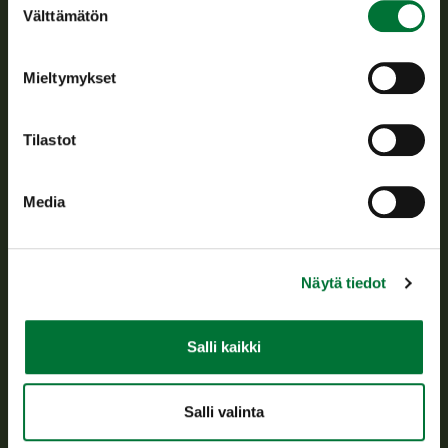
Suomen riistakeskus edistää kestävää riistataloutta, tukee
Välttämätön
valinta
riistanhoitoyhdistysten toimintaa ja huolehtii riistapolitiikan
toimeenpanosta sekä vastaa sille säädetyistä julkisista
hallintotehtävistä.
Mieltymykset
Tietoa meistä
Tilastot
Asiakaspalvelu
Media
Avoinna arkipäivisin klo 9-15.
p. 029 431 2001
asiakaspalvelu@riista.fi
Näytä tiedot
Usein kysytyt kysymykset
Salli kaikki
Kaikki yhteystiedot
Salli valinta
Metsästyskortti-asiat