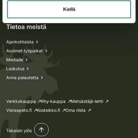
Oma riista -asiat
Kiellä
Lupa-asiat
Tietoa meistä
Ajankohtaista
Avoimet työpaikat
Medialle
Laskutus
Anna palautetta
Verkkokauppa
Rhy-kauppa
Metsästäjä-lehti
Vieraspeto.fi
Kosteikko.fi
Oma riista
Takaisin ylös