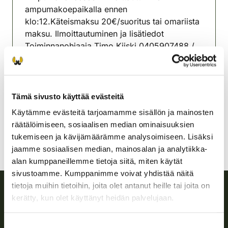
ampumakoepaikalla ennen
klo:12.Käteismaksu 20€/suoritus tai omariista
maksu. Ilmoittautuminen ja lisätiedot
Toiminnanohjaaja Timo Kiiski 0405907488 /
viitasaari@rhy.riista.fi
Viitasaaren riistanhoitoyhdistys
Keski-Suomi
Tämä sivusto käyttää evästeitä
viitasaari@rhy.riista.fi
Käytämme evästeitä tarjoamamme sisällön ja mainosten
räätälöimiseen, sosiaalisen median ominaisuuksien
tukemiseen ja kävijämäärämme analysoimiseen. Lisäksi
jaamme sosiaalisen median, mainosalan ja analytiikka-
alan kumppaneillemme tietoja siitä, miten käytät
sivustoamme. Kumppanimme voivat yhdistää näitä
tietoja muihin tietoihin, joita olet antanut heille tai joita on
kerätty, kun olet käyttänyt heidän palvelujaan.
Suomen riistakeskus
Suostumuksen