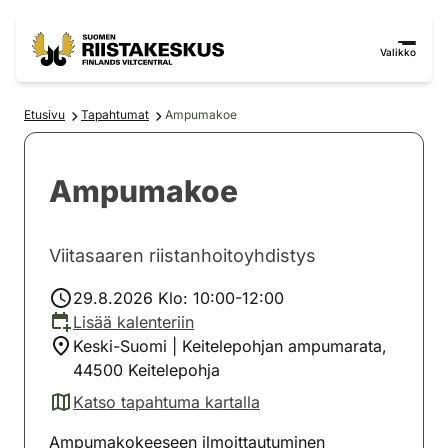
Siirry sisältöön
Siirry sivustokarttaan
Valikko
Etusivu
Tapahtumat
Ampumakoe
Ampumakoe
Viitasaaren riistanhoitoyhdistys
29.8.2026 Klo: 10:00-12:00
Lisää kalenteriin
Keski-Suomi | Keitelepohjan ampumarata,
44500 Keitelepohja
Katso tapahtuma kartalla
(avautuu uuteen välilehteen)
Ampumakokeeseen ilmoittautuminen