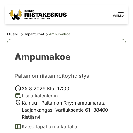
Siirry sisältöön
Siirry sivustokarttaan
Valikko
Etusivu
Tapahtumat
Ampumakoe
Ampumakoe
Paltamon riistanhoitoyhdistys
25.8.2026 Klo: 17:00
Lisää kalenteriin
Kainuu | Paltamon Rhy:n ampumarata
Laajankangas, Vartiuksentie 61, 88400
Ristijärvi
Katso tapahtuma kartalla
(avautuu uuteen välilehteen)