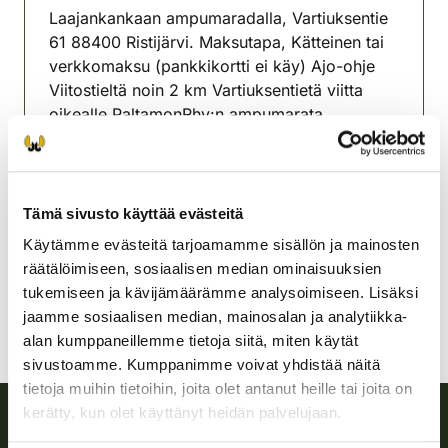
Laajankankaan ampumaradalla, Vartiuksentie
61 88400 Ristijärvi. Maksutapa, Kätteinen tai
verkkomaksu (pankkikortti ei käy) Ajo-ohje
Viitostieltä noin 2 km Vartiuksentietä viitta
oikealle PaltamonRhy:n ampumarata
Ilmoittatuminen 17.00-18.00
Paltamon riistanhoitoyhdistys
Kainuu
Tämä sivusto käyttää evästeitä
040-5285711
Käytämme evästeitä tarjoamamme sisällön ja mainosten
paltamo@rhy.riista.fi
räätälöimiseen, sosiaalisen median ominaisuuksien
tukemiseen ja kävijämäärämme analysoimiseen. Lisäksi
jaamme sosiaalisen median, mainosalan ja analytiikka-
alan kumppaneillemme tietoja siitä, miten käytät
sivustoamme. Kumppanimme voivat yhdistää näitä
tietoja muihin tietoihin, joita olet antanut heille tai joita on
kerätty, kun olet käyttänyt heidän palvelujaan.