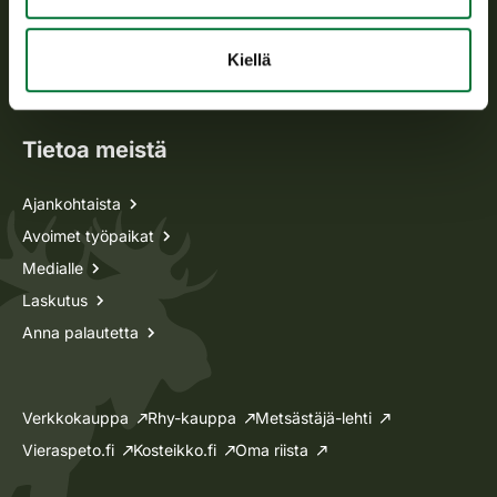
Metsästyskortti-asiat
Oma riista -asiat
Kiellä
Lupa-asiat
Tietoa meistä
Ajankohtaista
Avoimet työpaikat
Medialle
Laskutus
Anna palautetta
Verkkokauppa
Rhy-kauppa
Metsästäjä-lehti
Vieraspeto.fi
Kosteikko.fi
Oma riista